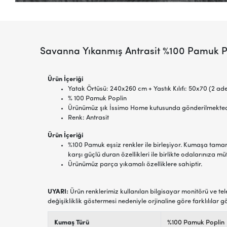
Savanna Yıkanmış Antrasit %100 Pamuk 
Ürün İçeriği
Yatak Örtüsü: 240x260 cm + Yastık Kılıfı: 50x70 (2 ade
% 100 Pamuk Poplin
Ürünümüz şık İssimo Home kutusunda gönderilmekted
Renk: Antrasit
Ürün İçeriği
%100 Pamuk eşsiz renkler ile birleşiyor. Kumaşa tam
karşı güçlü duran özellikleri ile birlikte odalarınıza müt
Ürünümüz parça yıkamalı özelliklere sahiptir.
UYARI:
Ürün renklerimiz kullanılan bilgisayar monitörü ve tel
değişikliklik göstermesi nedeniyle orjinaline göre farklılılar g
Kumaş Türü
%100 Pamuk Poplin