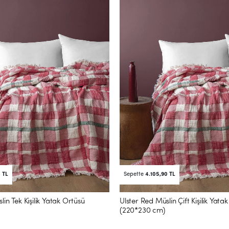
5 TL
Sepette
4.105,90 TL
lin Tek Kişilik Yatak Örtüsü
Ulster Red Müslin Çift Kişilik Yata
(220*230 cm)