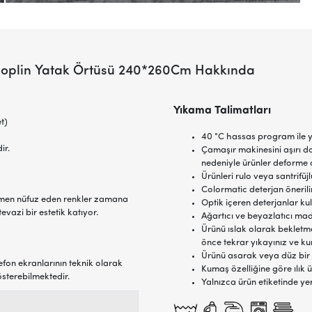
Poplin Yatak Örtüsü 240*260Cm Hakkında
Yıkama Talimatları
t)
40 °C hassas program ile y
ir.
Çamaşır makinesini aşırı d
nedeniyle ürünler deforme o
Ürünleri rulo veya santrifü
Colormatic deterjan önerilir
amen nüfuz eden renkler zamana
Optik içeren deterjanlar ku
evazi bir estetik katıyor.
Ağartıcı ve beyazlatıcı ma
Ürünü ıslak olarak bekletme
önce tekrar yıkayınız ve ku
Ürünü asarak veya düz bir
efon ekranlarının teknik olarak
Kumaş özelliğine göre ılık ü
österebilmektedir.
Yalnızca ürün etiketinde ye