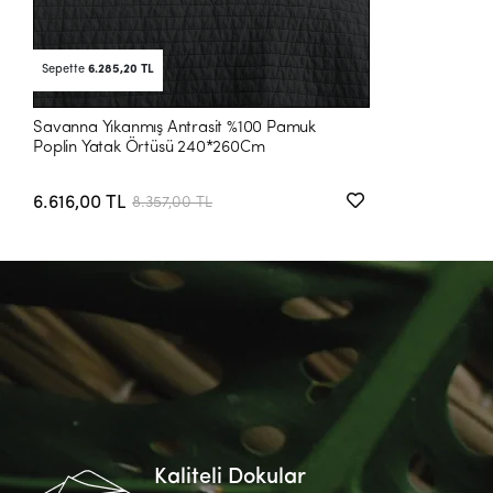
Sepette
6.285,20 TL
Savanna Yıkanmış Antrasit %100 Pamuk
Poplin Yatak Örtüsü 240*260Cm
6.616,00 TL
8.357,00 TL
Kaliteli Dokular