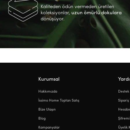
Kaliteden ödün vermeden üretilen
koleksiyonlar,
uzun ömürlü dokulara
dönüşüyor.
Kurumsal
Yard
Hakkımızda
Destek
İssimo Home Toptan Satış
Sipariş
Bize Ulaşın
Hesab
Blog
Şifrem
Kampanyalar
Üyelik 