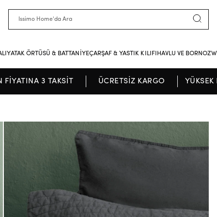
ALI
YATAK ÖRTÜSÜ & BATTANİYE
ÇARŞAF & YASTIK KILIFI
HAVLU VE BORNOZ
W
N FİYATINA 3 TAKSİT
ÜCRETSİZ KARGO
YÜKSEK 