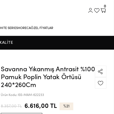
0
HITE SERIES
HORECA
ÖZEL FİYATLAR
KALİTE
Savanna Yıkanmış Antrasit %100
Pamuk Poplin Yatak Örtüsü
240*260Cm
Ürün Kodu:
ISS-MAM-622233
6.616,00 TL
8.357,00 TL
%21