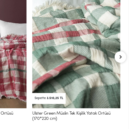
U
4
Sepette
3.510,25 TL
k Örtüsü
Ulster Green Müslin Tek Kişilik Yatak Örtüsü
(170*220 cm)