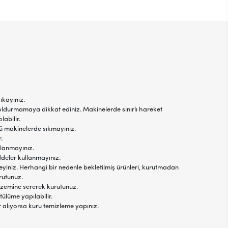
ıkayınız.
oldurmamaya dikkat ediniz. Makinelerde sınırlı hareket
labilir.
jlü makinelerde sıkmayınız.
.
llanmayınız.
ddeler kullanmayınız.
yiniz. Herhangi bir nedenle bekletilmiş ürünleri, kurutmadan
rutunuz.
 zemine sererek kurutunuz.
tülüme yapılabilir.
r alıyorsa kuru temizleme yapınız.