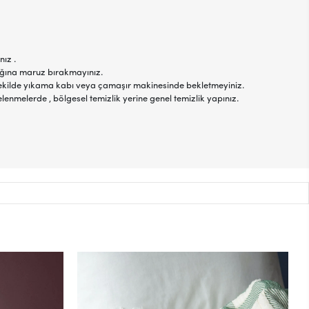
nız .
şığına maruz bırakmayınız.
r şekilde yıkama kabı veya çamaşır makinesinde bekletmeyiniz.
elenmelerde , bölgesel temizlik yerine genel temizlik yapınız.