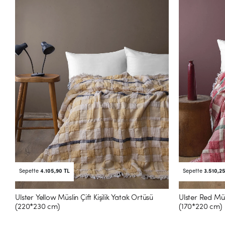
Sepette
4.105,90 TL
Sepette
3.510,2
Ulster Yellow Müslin Çift Kişilik Yatak Örtüsü
Ulster Red Müs
(220*230 cm)
(170*220 cm)