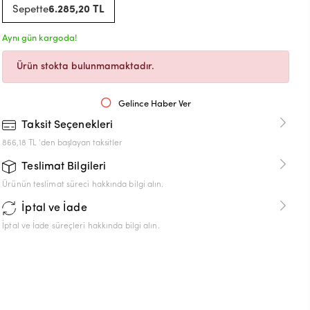
Sepette
6.285,20 TL
Aynı gün kargoda!
Ürün stokta bulunmamaktadır.
Gelince Haber Ver
Taksit Seçenekleri
866,18 TL 'den başlayan taksitler
Teslimat Bilgileri
Ürünün teslimat süreci hakkında bilgi alın.
İptal ve İade
İptal ve İade süreçleri hakkında bilgi alın.