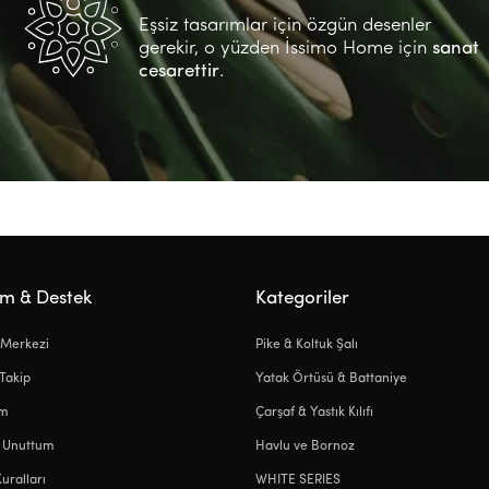
Eşsiz tasarımlar için özgün desenler
gerekir, o yüzden İssimo Home için
sanat
cesarettir
.
ım & Destek
Kategoriler
 Merkezi
Pike & Koltuk Şalı
 Takip
Yatak Örtüsü & Battaniye
ım
Çarşaf & Yastık Kılıfı
i Unuttum
Havlu ve Bornoz
Kuralları
WHITE SERIES