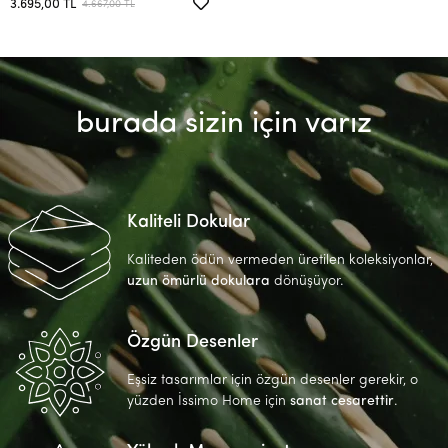
3.695,00 TL
4.667,00 TL
burada sizin için varız
Kaliteli Dokular
Kaliteden ödün vermeden üretilen koleksiyonlar,
uzun ömürlü dokulara
dönüşüyor.
Özgün Desenler
Eşsiz tasarımlar için özgün desenler gerekir, o
yüzden İssimo Home için
sanat cesarettir
.