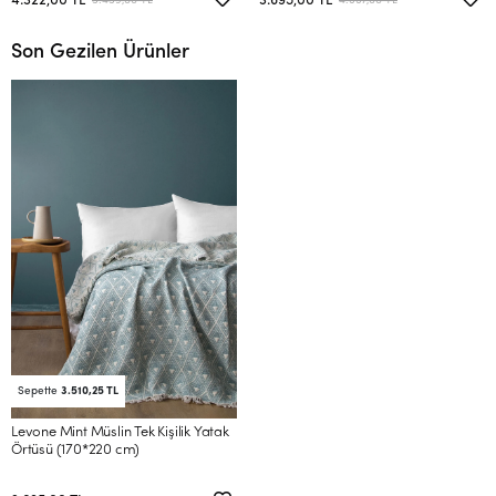
4.322,00 TL
3.695,00 TL
5.459,00 TL
4.667,00 TL
Son Gezilen Ürünler
Sepette
3.510,25 TL
Levone Mint Müslin Tek Kişilik Yatak
Örtüsü (170*220 cm)