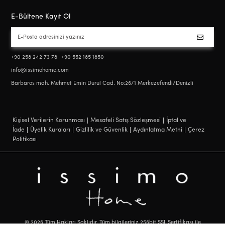
E-Bültene Kayıt Ol
+90 258 242 73 78
+90 552 185 1850
info@issimohome.com
Barbaros mah. Mehmet Emin Durul Cad. No:26/1 Merkezefendi/Denizli
Kişisel Verilerin Korunması
Mesafeli Satış Sözleşmesi
İptal ve
İade
Üyelik Kuraları
Gizlilik ve Güvenlik
Aydınlatma Metni
Çerez
Politikası
©
2026
Tüm Hakları Saklıdır. Tüm bilgileriniz 256bit SSL Sertifikası ile