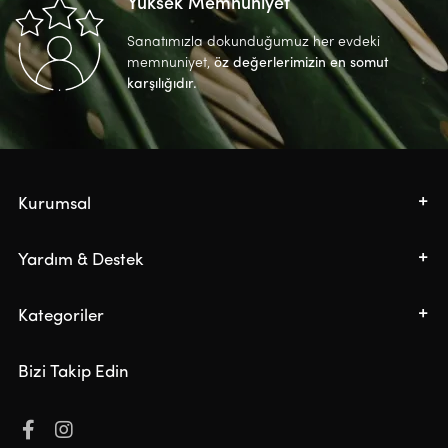
Yüksek Memnuniyet
Sanatımızla dokunduğumuz her evdeki
memnuniyet,
öz değerlerimizin en somut
karşılığıdır.
Kurumsal
Yardım & Destek
Kategoriler
Bizi Takip Edin