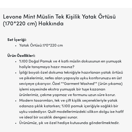
Levone Mint Müslin Tek Kişilik Yatak Örtüsü
(170*220 cm) Hakkında
Set İçeriği:
Yatak Örtüsü:170*220 cm
Ürün Özellikleri:
%100 Doğal Pamuk ve 4 katlı müslin dokusunun en yumuşak
haliyle tanışmaya hazır mısınız?
İpliği boyalı özel dokuma tekniğiyle hazırlanan yatak örtüsü
ve pikelerimiz, nefes alan yapısıyla uyku konforunuzu en üst
seviyeye çıkarıyor. Özel ""Garment Washed"" (ürün yıkama)
işlemi sayesinde ekstra yumuşak bir tuşe kazanan
ürünlerimiz, çekme yapmaz ve formunu uzun süre korur.
Modern tasarımları, tek ve çift kişilik seçenekleriyle yatak
odanıza şıklık katarken; %100 pamuk içeriğiyle sağlıklı bir
uyku vadediyor. Quilt modellerimizdeki silikon dolgu ise hafif
ve ideal bir sıcaklık dengesi sunar.
Ürünümüz, şık ve özel hediye kutusunda gönderilmektedir.