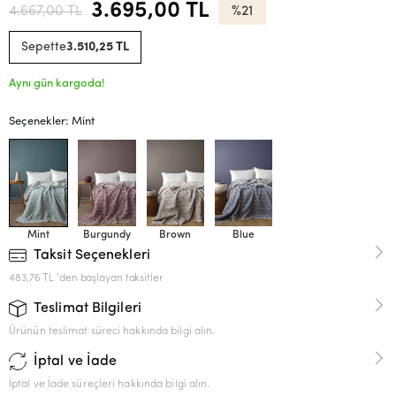
3.695,00 TL
4.667,00 TL
%21
Sepette
3.510,25 TL
Aynı gün kargoda!
Seçenekler: Mint
Mint
Burgundy
Brown
Blue
Taksit Seçenekleri
483,76 TL 'den başlayan taksitler
Teslimat Bilgileri
Ürünün teslimat süreci hakkında bilgi alın.
İptal ve İade
İptal ve İade süreçleri hakkında bilgi alın.