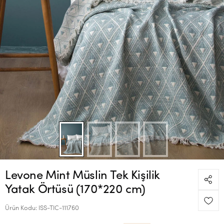
Levone Mint Müslin Tek Kişilik
Yatak Örtüsü (170*220 cm)
Ürün Kodu:
ISS-TIC-111760