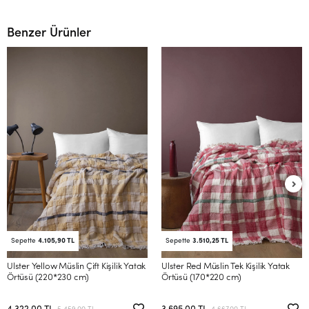
Benzer Ürünler
Sepette
4.105,90 TL
Sepette
3.510,25 TL
Ulster Yellow Müslin Çift Kişilik Yatak
Ulster Red Müslin Tek Kişilik Yatak
Örtüsü (220*230 cm)
Örtüsü (170*220 cm)