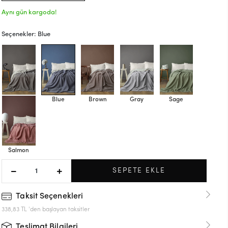
Aynı gün kargoda!
Seçenekler: Blue
Anthracite
Blue
Brown
Gray
Sage
Salmon
SEPETE EKLE
Taksit Seçenekleri
338,83 TL 'den başlayan taksitler
Teslimat Bilgileri