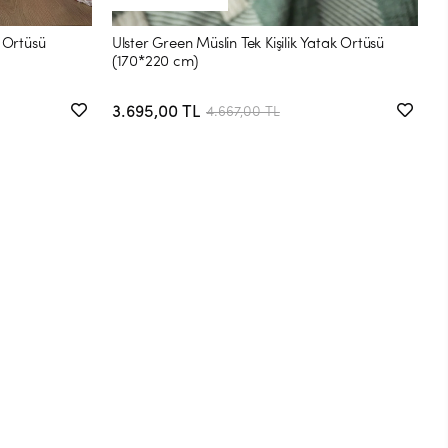
k Örtüsü
Ulster Green Müslin Tek Kişilik Yatak Örtüsü
(170*220 cm)
3.695,00 TL
4.667,00 TL