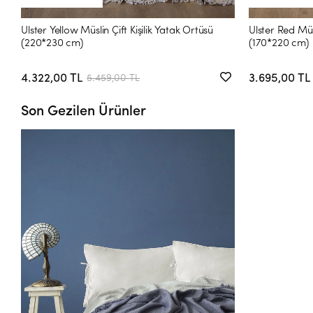
Ulster Yellow Müslin Çift Kişilik Yatak Örtüsü
Ulster Red Müs
(220*230 cm)
(170*220 cm)
4.322,00 TL
3.695,00 TL
5.459,00 TL
Son Gezilen Ürünler