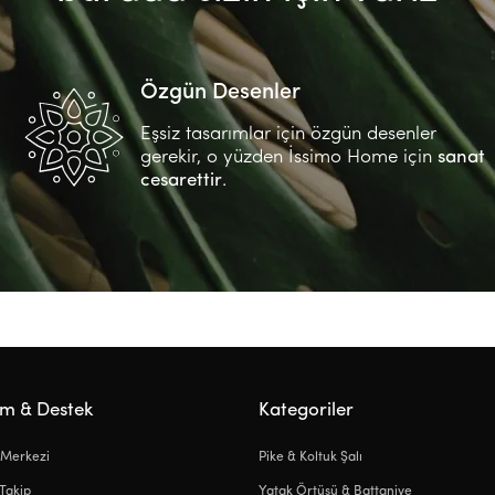
Özgün Desenler
Eşsiz tasarımlar için özgün desenler
gerekir, o yüzden İssimo Home için
sanat
cesarettir
.
ım & Destek
Kategoriler
 Merkezi
Pike & Koltuk Şalı
 Takip
Yatak Örtüsü & Battaniye