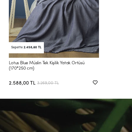
Sepette
2.458,60 TL
Lotus Blue Müslin Tek Kişilik Yatak Örtüsü
(170*250 cm)
2.588,00 TL
3.269,00 TL