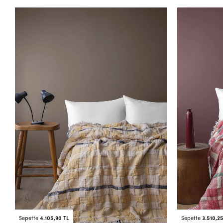
Sepette
4.105,90 TL
Sepette
3.510,2