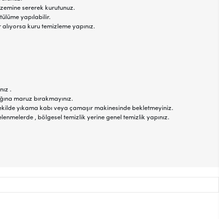
 zemine sererek kurutunuz.
tülüme yapılabilir.
r alıyorsa kuru temizleme yapınız.
nız .
şığına maruz bırakmayınız.
r şekilde yıkama kabı veya çamaşır makinesinde bekletmeyiniz.
elenmelerde , bölgesel temizlik yerine genel temizlik yapınız.