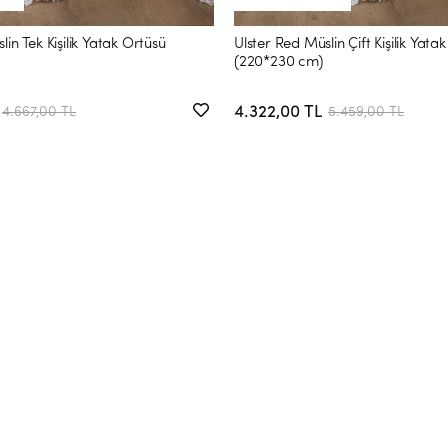
lin Tek Kişilik Yatak Örtüsü
Ulster Red Müslin Çift Kişilik Yata
(220*230 cm)
4.322,00 TL
4.667,00 TL
5.459,00 TL