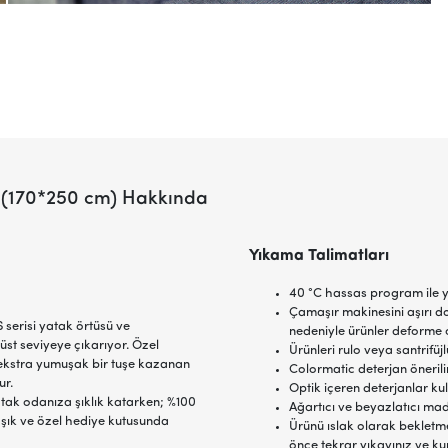
sü (170*250 cm) Hakkında
Yıkama Talimatları
40 °C hassas program ile y
Çamaşır makinesini aşırı d
 serisi yatak örtüsü ve
nedeniyle ürünler deforme o
üst seviyeye çıkarıyor. Özel
Ürünleri rulo veya santrifü
ekstra yumuşak bir tuşe kazanan
Colormatic deterjan önerilir
ur.
Optik içeren deterjanlar ku
yatak odanıza şıklık katarken; %100
Ağartıcı ve beyazlatıcı ma
 şık ve özel hediye kutusunda
Ürünü ıslak olarak bekletme
önce tekrar yıkayınız ve ku