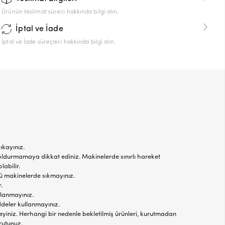
Ürünün teslimat süreci hakkında bilgi alın.
İptal ve İade
İptal ve İade süreçleri hakkında bilgi alın.
ıkayınız.
oldurmamaya dikkat ediniz. Makinelerde sınırlı hareket
labilir.
jlü makinelerde sıkmayınız.
.
llanmayınız.
ddeler kullanmayınız.
yiniz. Herhangi bir nedenle bekletilmiş ürünleri, kurutmadan
rutunuz.