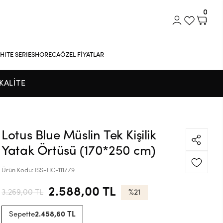
0
HITE SERIES
HORECA
ÖZEL FİYATLAR
KALİTE
Lotus Blue Müslin Tek Kişilik
Yatak Örtüsü (170*250 cm)
Ürün Kodu:
ISS-TIC-111779
2.588,00 TL
3.269,00 TL
%21
Sepette
2.458,60 TL