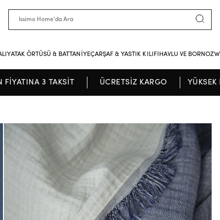
ALI
YATAK ÖRTÜSÜ & BATTANİYE
ÇARŞAF & YASTIK KILIFI
HAVLU VE BORNOZ
W
N FİYATINA 3 TAKSİT
ÜCRETSİZ KARGO
YÜKSEK 