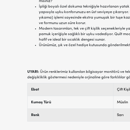
mısınız?
İpliği boyalı özel dokuma tekniğiyle hazırlanan yatak 
yapısıyla uyku konforunuzu en üst seviyeye çıkarıyor
yıkama) işlemi sayesinde ekstra yumuşak bir tuşe k
ve formunu uzun süre korur.
Modern tasarımları, tek ve çift kişilik seçenekleriyle 
pamuk içeriğiyle sağlıklı bir uyku vadediyor. Quilt mod
hafif ve ideal bir sıcaklık dengesi sunar.
Ürünümüz, şık ve özel hediye kutusunda gönderilmekt
UYARI:
Ürün renklerimiz kullanılan bilgisayar monitörü ve tel
değişikliklik göstermesi nedeniyle orjinaline göre farklılılar g
Ebat
Çift Kişi
Kumaş Türü
Müslin
Renk
Sarı