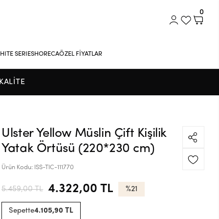
0
HITE SERIES
HORECA
ÖZEL FİYATLAR
KALİTE
Ulster Yellow Müslin Çift Kişilik
Yatak Örtüsü (220*230 cm)
Ürün Kodu:
ISS-TIC-111770
4.322,00 TL
5.459,00 TL
%21
Sepette
4.105,90 TL