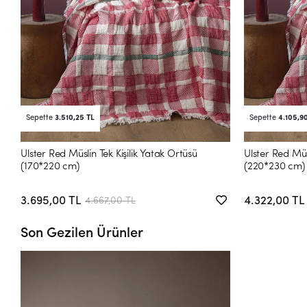
Sepette
3.510,25 TL
Sepette
4.105,9
Ulster Red Müslin Tek Kişilik Yatak Örtüsü
Ulster Red Müsl
(170*220 cm)
(220*230 cm)
3.695,00 TL
4.322,00 TL
4.667,00 TL
Son Gezilen Ürünler