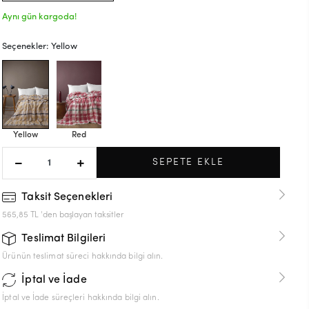
Aynı gün kargoda!
Seçenekler: Yellow
Yellow
Red
SEPETE EKLE
Taksit Seçenekleri
565,85 TL 'den başlayan taksitler
Teslimat Bilgileri
Ürünün teslimat süreci hakkında bilgi alın.
İptal ve İade
İptal ve İade süreçleri hakkında bilgi alın.