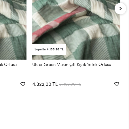
P
4
Sepette
4.105,90 TL
tak Örtüsü
Ulster Green Müslin Çift Kişilik Yatak Örtüsü
4.322,00 TL
5.459,00 TL