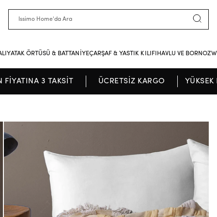
ALI
YATAK ÖRTÜSÜ & BATTANİYE
ÇARŞAF & YASTIK KILIFI
HAVLU VE BORNOZ
W
N FİYATINA 3 TAKSİT
ÜCRETSİZ KARGO
YÜKSEK 