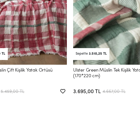
0 TL
Sepette
3.510,25 TL
in Çift Kişilik Yatak Örtüsü
Ulster Green Müslin Tek Kişilik Ya
(170*220 cm)
3.695,00 TL
5.459,00 TL
4.667,00 TL