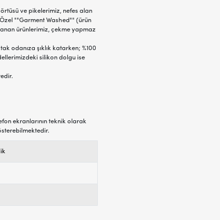
örtüsü ve pikelerimiz, nefes alan
. Özel ""Garment Washed"" (ürün
azanan ürünlerimiz, çekme yapmaz
yatak odanıza şıklık katarken; %100
ellerimizdeki silikon dolgu ise
edir.
efon ekranlarının teknik olarak
österebilmektedir.
lik