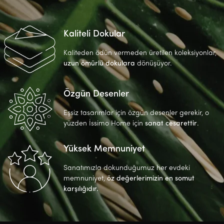
Kaliteli Dokular
Kaliteden ödün vermeden üretilen koleksiyonlar,
uzun ömürlü dokulara
dönüşüyor.
Özgün Desenler
Eşsiz tasarımlar için özgün desenler gerekir, o
yüzden İssimo Home için
sanat cesarettir
.
Yüksek Memnuniyet
Sanatımızla dokunduğumuz her evdeki
memnuniyet,
öz değerlerimizin en somut
karşılığıdır.