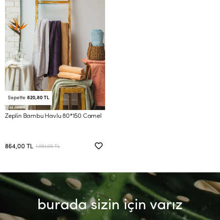
Sepette
820,80 TL
Zeplin Bambu Havlu 80*150 Camel
864,00 TL
1.091,00 TL
burada sizin için varız