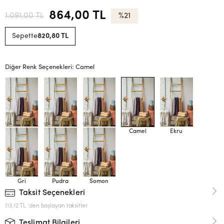
864,00 TL
1.091,00 TL
%21
Sepette
820,80 TL
Diğer Renk Seçenekleri: Camel
Yeşil
A.Mavi
Antrasit
Camel
Ekru
Gri
Pudra
Somon
Taksit Seçenekleri
113,12 TL 'den başlayan taksitler
Teslimat Bilgileri