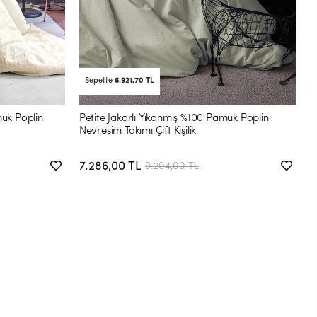
P
N
7
Sepette
6.921,70 TL
muk Poplin
Petite Jakarlı Yıkanmış %100 Pamuk Poplin
Nevresim Takımı Çift Kişilik
7.286,00 TL
9.204,00 TL