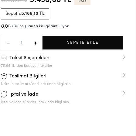
5.438,00 TL
6.869,00 TL
%21
Sepette
5.166,10 TL
Bu ürüne şuan
18
kişi görüntülüyor
SEPETE EKLE
Taksit Seçenekleri
711,96 TL 'den başlayan taksitler
Teslimat Bilgileri
Ürünün teslimat süreci hakkında bilgi alın.
İptal ve İade
İptal ve İade süreçleri hakkında bilgi alın.