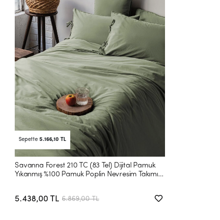
Sepette
5.166,10 TL
Savanna Forest 210 TC (83 Tel) Dijital Pamuk
Yıkanmış %100 Pamuk Poplin Nevresim Takımı
King
5.438,00 TL
6.869,00 TL