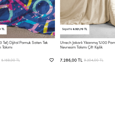
0 TL
Sepette
6.921,70 TL
3 Tel) Dijital Pamuk Saten Tek
Utrech Jakarlı Yıkanmış %100 Pa
m Takımı
Nevresim Takımı Çift Kişilik
7.286,00 TL
5.159,00 TL
9.204,00 TL