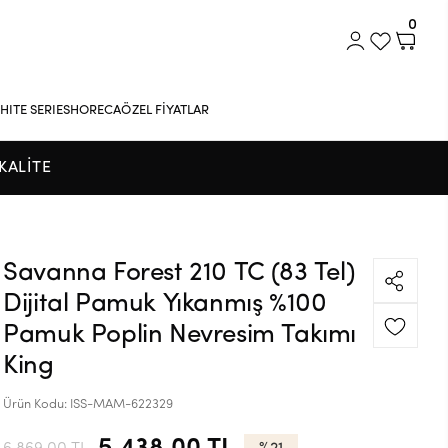
0
HITE SERIES
HORECA
ÖZEL FİYATLAR
KALİTE
Savanna Forest 210 TC (83 Tel)
Dijital Pamuk Yıkanmış %100
Pamuk Poplin Nevresim Takımı
King
Ürün Kodu:
ISS-MAM-622329