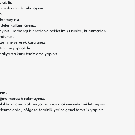
labilir.
jlü makinelerde sıkmayınız.
.
llanmayınız.
ddeler kullanmayınız.
yiniz. Herhangi bir nedenle bekletilmiş ürünleri, kurutmadan
rutunuz.
 zemine sererek kurutunuz.
tülüme yapılabilir.
r alıyorsa kuru temizleme yapınız.
nız .
şığına maruz bırakmayınız.
r şekilde yıkama kabı veya çamaşır makinesinde bekletmeyiniz.
elenmelerde , bölgesel temizlik yerine genel temizlik yapınız.