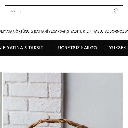
ALI
YATAK ÖRTÜSÜ & BATTANİYE
ÇARŞAF & YASTIK KILIFI
HAVLU VE BORNOZ
W
N FİYATINA 3 TAKSİT
ÜCRETSİZ KARGO
YÜKSEK 