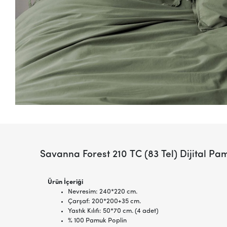
Savanna Forest 210 TC (83 Tel) Dijital 
Ürün İçeriği
Nevresim: 240*220 cm.
Çarşaf: 200*200+35 cm.
Yastık Kılıfı: 50*70 cm. (4 adet)
% 100 Pamuk Poplin