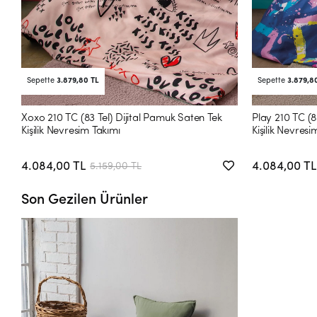
Sepette
3.879,80 TL
Sepette
3.879,8
Xoxo 210 TC (83 Tel) Dijital Pamuk Saten Tek
Play 210 TC (8
Kişilik Nevresim Takımı
Kişilik Nevresi
4.084,00 TL
4.084,00 TL
5.159,00 TL
Son Gezilen Ürünler