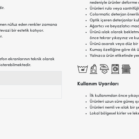
nedeniyle ürünler deforme o
ir.
Ürünleri rulo veya santrifü
Colormatic deterjan önerilir
Optik içeren deterjanlar ku
amen nüfuz eden renkler zamana
Ağartıcı ve beyazlatıcı ma
evazi bir estetik katıyor.
Ürünü ıslak olarak bekletme
r.
önce tekrar yıkayınız ve ku
Ürünü asarak veya düz bir
Kumaş özelliğine göre ılık ü
Yalnızca ürün etiketinde ye
efon ekranlarının teknik olarak
österebilmektedir.
Kullanım Uyarıları
İlk kullanımdan önce yıkayı
Ürünleri uzun süre güneş ı
Ürünleri nemli ve ıslak bi
Lokal bölgesel kirler ve lek