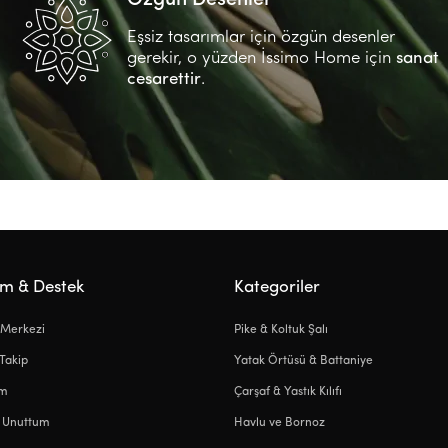
Eşsiz tasarımlar için özgün desenler
gerekir, o yüzden İssimo Home için
sanat
cesarettir
.
ım & Destek
Kategoriler
 Merkezi
Pike & Koltuk Şalı
 Takip
Yatak Örtüsü & Battaniye
ım
Çarşaf & Yastık Kılıfı
i Unuttum
Havlu ve Bornoz