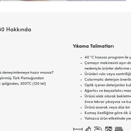
280 Hakkında
Yıkama Talimatları
40 °C hassas program ile y
Çamaşır makinesini aşırı d
nedeniyle ürünler deforme o
ini deneyimlemeye hazır mısınız?
Ürünleri rulo veya santrifü
l görmüş Türk Pamuğundan
Colormatic deterjan önerilir
ipliğinden, 300TC (120 tel)
Optik içeren deterjanlar ku
Ağartıcı ve beyazlatıcı ma
Ürünü ıslak olarak bekletme
önce tekrar yıkayınız ve ku
Ürünü asarak veya düz bir
Kumaş özelliğine göre ılık ü
Yalnızca ürün etiketinde ye