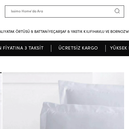
ALI
YATAK ÖRTÜSÜ & BATTANİYE
ÇARŞAF & YASTIK KILIFI
HAVLU VE BORNOZ
W
N FİYATINA 3 TAKSİT
ÜCRETSİZ KARGO
YÜKSEK 