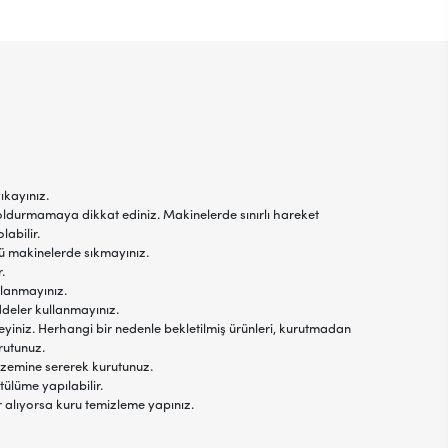
ıkayınız.
oldurmamaya dikkat ediniz. Makinelerde sınırlı hareket
labilir.
jlü makinelerde sıkmayınız.
.
llanmayınız.
ddeler kullanmayınız.
yiniz. Herhangi bir nedenle bekletilmiş ürünleri, kurutmadan
rutunuz.
 zemine sererek kurutunuz.
tülüme yapılabilir.
r alıyorsa kuru temizleme yapınız.