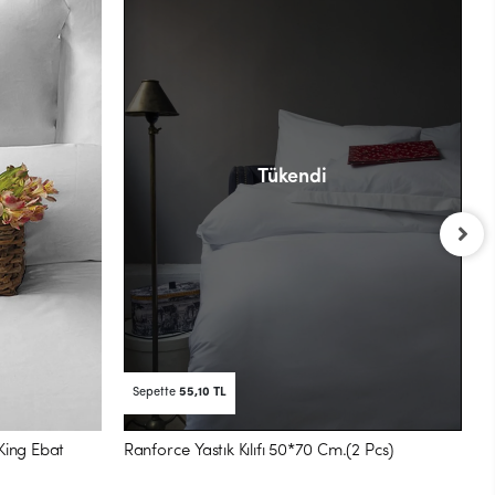
Tükendi
P
N
6
Sepette
55,10 TL
King Ebat
Ranforce Yastık Kılıfı 50*70 Cm.(2 Pcs)