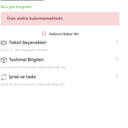
Aynı gün kargoda!
Ürün stokta bulunmamaktadır.
Gelince Haber Ver
Taksit Seçenekleri
44,51 TL 'den başlayan taksitler
Teslimat Bilgileri
Ürünün teslimat süreci hakkında bilgi alın.
İptal ve İade
İptal ve İade süreçleri hakkında bilgi alın.