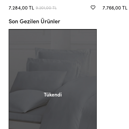
7.284,00 TL
7.766,00 TL
9.201,00 TL
Son Gezilen Ürünler
Tükendi