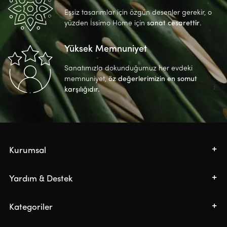
Eşsiz tasarımlar için özgün desenler gerekir, o
yüzden İssimo Home için
sanat cesarettir
.
Yüksek Memnuniyet
Sanatımızla dokunduğumuz her evdeki
memnuniyet,
öz değerlerimizin en somut
karşılığıdır.
Kurumsal
Yardım & Destek
Kategoriler