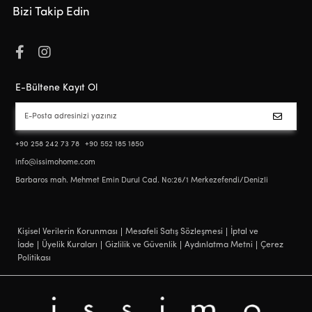
Bizi Takip Edin
E-Bültene Kayıt Ol
+90 258 242 73 78
+90 552 185 1850
info@issimohome.com
Barbaros mah. Mehmet Emin Durul Cad. No:26/1 Merkezefendi/Denizli
Kişisel Verilerin Korunması
Mesafeli Satış Sözleşmesi
İptal ve
İade
Üyelik Kuraları
Gizlilik ve Güvenlik
Aydınlatma Metni
Çerez
Politikası