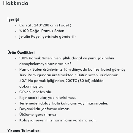
Hakkında
İçeriği
Çarşaf : 240*280 cm. (1 adet )
% 100 Doğal Pamuk Saten
Jelatin Poşet içerisinde gönderilir
Ürün Özellikleri
100% Pamuk Saten’in en ışıltılı, doğal ve yumuşak halini
deneyimlemeye hazır mısınız?
Pamuk Saten ürünlerimiz, tüm dünyada kalitesi kabul görmüş
Türk Pamuğundan üretilmektedir. Bütün saten ürünlerimiz
40/1 Ne pamuk ipliğinden, 200TC (80 tel) sıklıkta
dokunmuştur.
Güvenilir nefes alır.
Kışın sıcak tutar, yazın terletmez.
Terlemeden dolayı kötü kokuların yayılmasını önler.
Dayanıklıdır ,deforme olmaz.
Ütüleme gerektirmez.
Kolaylığı seven titiz hanımların yardımcısıdır.
Yıkama Talimatları