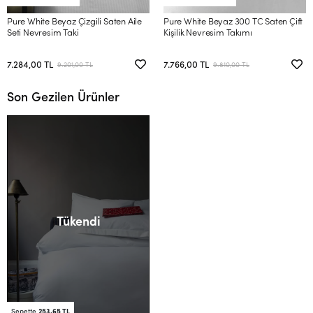
Pure White Beyaz Çizgili Saten Aile
Pure White Beyaz 300 TC Saten Çift
Seti Nevresim Taki
Kişilik Nevresim Takımı
7.284,00 TL
7.766,00 TL
9.201,00 TL
9.810,00 TL
Son Gezilen Ürünler
Tükendi
Sepette
253,65 TL