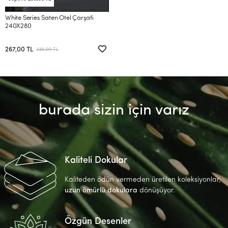
White Series Saten Otel Çarşafı
240X280
267,00 TL
338,00 TL
burada sizin için varız
Kaliteli Dokular
Kaliteden ödün vermeden üretilen koleksiyonlar,
uzun ömürlü dokulara
dönüşüyor.
Özgün Desenler