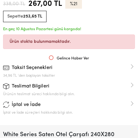
267,00 TL
338,00 TL
%21
Sepette
253,65 TL
En geç 10 Ağustos Pazartesi günü kargoda!
Ürün stokta bulunmamaktadır.
Gelince Haber Ver
Taksit Seçenekleri
34,96 TL 'den başlayan taksitler
Teslimat Bilgileri
Ürünün teslimat süreci hakkında bilgi alın.
İptal ve İade
İptal ve İade süreçleri hakkında bilgi alın.
White Series Saten Otel Çarşafı 240X280