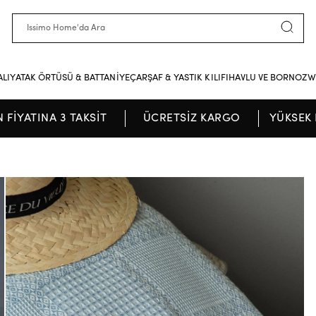
ALI
YATAK ÖRTÜSÜ & BATTANİYE
ÇARŞAF & YASTIK KILIFI
HAVLU VE BORNOZ
W
N FİYATINA 3 TAKSİT
ÜCRETSİZ KARGO
YÜKSEK 