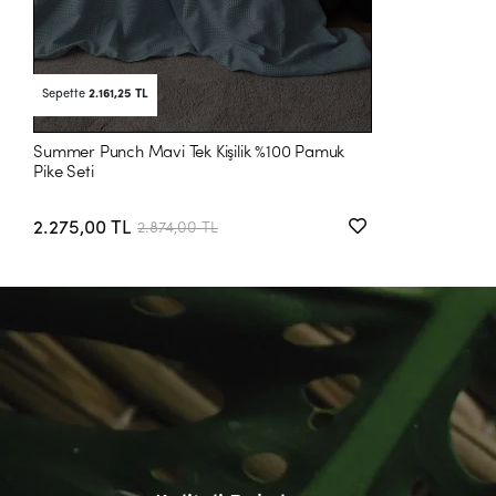
Sepette
2.161,25 TL
Summer Punch Mavi Tek Kişilik %100 Pamuk
Pike Seti
2.275,00 TL
2.874,00 TL