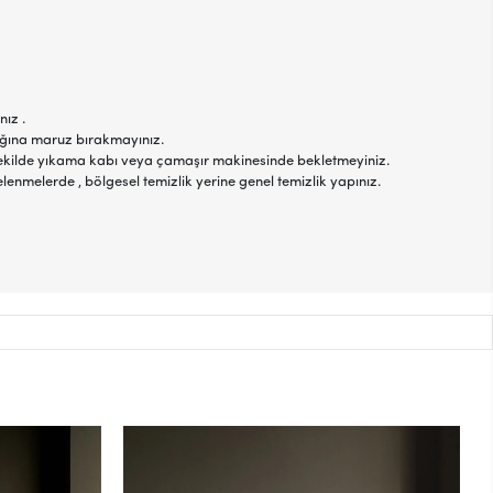
nız .
şığına maruz bırakmayınız.
r şekilde yıkama kabı veya çamaşır makinesinde bekletmeyiniz.
elenmelerde , bölgesel temizlik yerine genel temizlik yapınız.