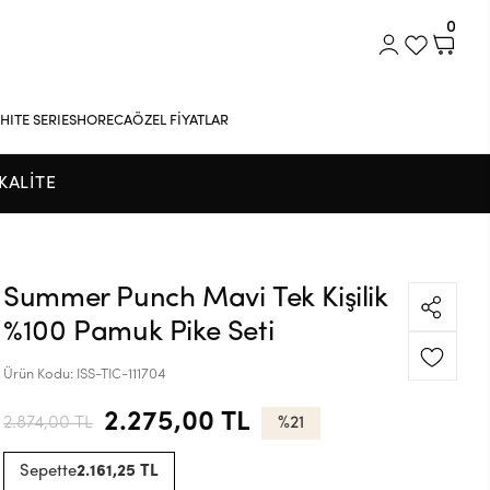
0
HITE SERIES
HORECA
ÖZEL FİYATLAR
KALİTE
Summer Punch Mavi Tek Kişilik
%100 Pamuk Pike Seti
Ürün Kodu:
ISS-TIC-111704
2.275,00 TL
2.874,00 TL
%21
Sepette
2.161,25 TL