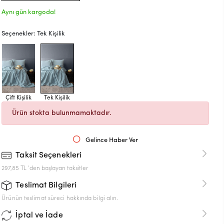
Aynı gün kargoda!
Seçenekler: Tek Kişilik
Çift Kişilik
Tek Kişilik
Ürün stokta bulunmamaktadır.
Gelince Haber Ver
Taksit Seçenekleri
297,85 TL 'den başlayan taksitler
Teslimat Bilgileri
Ürünün teslimat süreci hakkında bilgi alın.
İptal ve İade