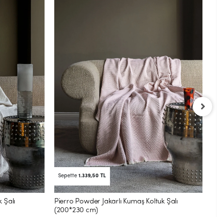
P
(
1
Sepette
1.339,50 TL
 Şalı
Pierro Powder Jakarlı Kumaş Koltuk Şalı
(200*230 cm)