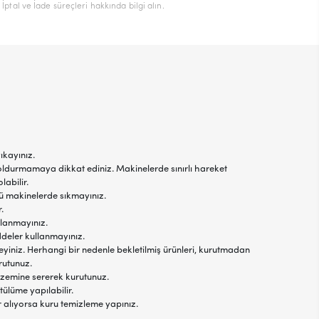
İptal ve İade süreçleri hakkında bilgi alın.
ıkayınız.
oldurmamaya dikkat ediniz. Makinelerde sınırlı hareket
labilir.
jlü makinelerde sıkmayınız.
.
llanmayınız.
ddeler kullanmayınız.
yiniz. Herhangi bir nedenle bekletilmiş ürünleri, kurutmadan
rutunuz.
 zemine sererek kurutunuz.
tülüme yapılabilir.
r alıyorsa kuru temizleme yapınız.