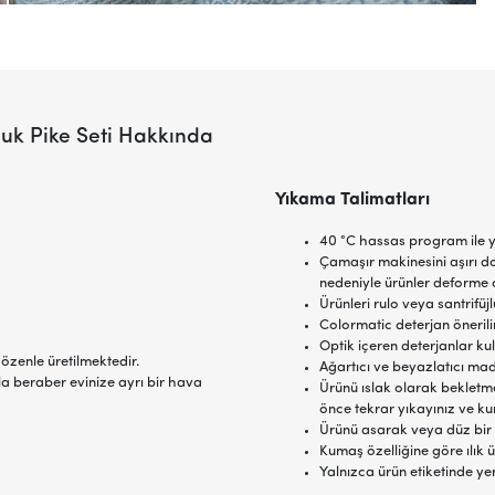
uk Pike Seti Hakkında
Yıkama Talimatları
40 °C hassas program ile y
Çamaşır makinesini aşırı d
nedeniyle ürünler deforme o
Ürünleri rulo veya santrifü
Colormatic deterjan önerilir
Optik içeren deterjanlar ku
özenle üretilmektedir.
Ağartıcı ve beyazlatıcı ma
la beraber evinize ayrı bir hava
Ürünü ıslak olarak bekletme
önce tekrar yıkayınız ve ku
Ürünü asarak veya düz bir
Kumaş özelliğine göre ılık ü
Yalnızca ürün etiketinde ye