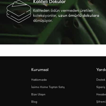
Kaliteli Dokular
Kaliteden ödün vermeden üretilen
koleksiyonlar,
uzun ömürlü dokulara
dönüşüyor.
Kurumsal
Yard
Hakkımızda
Destek
İssimo Home Toptan Satış
Sipariş
Bize Ulaşın
Hesab
Blog
Şifrem