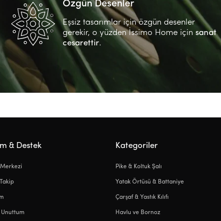
Özgün Desenler
Eşsiz tasarımlar için özgün desenler
gerekir, o yüzden İssimo Home için
sanat
cesarettir
.
ım & Destek
Kategoriler
 Merkezi
Pike & Koltuk Şalı
 Takip
Yatak Örtüsü & Battaniye
ım
Çarşaf & Yastık Kılıfı
i Unuttum
Havlu ve Bornoz