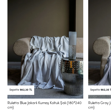
Sepette
982,30 TL
Sepette
982,30 
Ruletta Blue Jakarlı Kumaş Koltuk Şalı (180*240
Ruletta Gray J
cm)
cm)