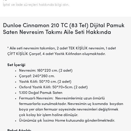
İptal ve İade süreçleri hakkında bilgi alın.
Dunloe Cinnamon 210 TC (83 Tel) Dijital Pamuk
Saten Nevresim Takımı Aile Seti Hakkında
" Aile seti nevresim takımları, 2 adet TEK KİŞİLİK nevresim, 1 adet
ÇİFT KİŞİLİK Çarşaf, 4 adet Yastık Kılıfından oluşmaktadır.
Set İçeriği
Nevresim: 160*220 cm. (2 adet)
Çarşaf: 240*260 cm.
Yastık Kılıfı: 50*70 cm. (2 adet)
Oxford Yastık Kılıfı: 50*70+5cm. (2 adet)
%100 Doğal Pamuk Saten
Fermuarlı Nevresim: Nevresimlerimiz uzun ömürlü
fermuarlarla sunulmaktadır. Nevresimin uç kısmında boydan
boya yer alan fermuar sayesinde nevresimleri değiştirmek
çok kolay bir işlem haline dönüşür.
Ürünümüz şık İssimo Home kutusunda gönderilmektedir.
Paket Ağırlığı