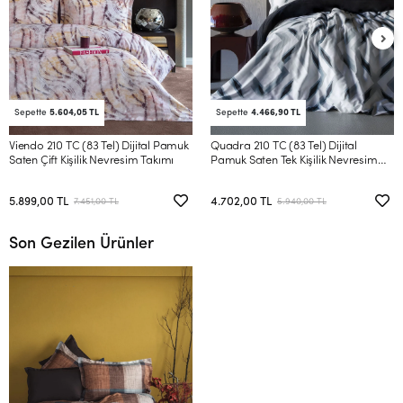
Sepette
5.604,05 TL
Sepette
4.466,90 TL
Viendo 210 TC (83 Tel) Dijital Pamuk
Quadra 210 TC (83 Tel) Dijital
Saten Çift Kişilik Nevresim Takımı
Pamuk Saten Tek Kişilik Nevresim
Takımı
5.899,00 TL
4.702,00 TL
7.451,00 TL
5.940,00 TL
Son Gezilen Ürünler