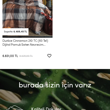
Sepette
6.489,45 TL
Dunloe Cinnamon 210 TC (83 Tel)
Dijital Pamuk Saten Nevresim
Takımı Aile Seti
6.831,00 TL
8.629,00 TL
burada sizin için varız
Kaliteli Dokular