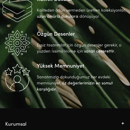
Kaliteden ödün vermeden üretilen koleksiyonlar,
uzun ömürlü dokulara
dönüşüyor.
Özgün Desenler
Eşsiz tasarımlar için özgün desenler gerekir, o
yüzden İssimo Home için
sanat cesarettir
.
Yüksek Memnuniyet
Sanatımızla dokunduğumuz her evdeki
memnuniyet,
öz değerlerimizin en somut
karşılığıdır.
Kurumsal