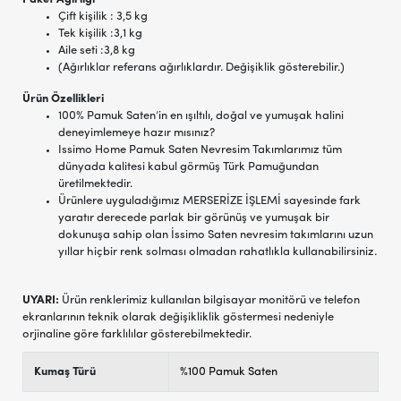
Çift kişilik : 3,5 kg
Tek kişilik :3,1 kg
Aile seti :3,8 kg
(Ağırlıklar referans ağırlıklardır. Değişiklik gösterebilir.)
Ürün Özellikleri
100% Pamuk Saten’in en ışıltılı, doğal ve yumuşak halini
deneyimlemeye hazır mısınız?
Issimo Home Pamuk Saten Nevresim Takımlarımız tüm
dünyada kalitesi kabul görmüş Türk Pamuğundan
üretilmektedir.
Ürünlere uyguladığımız MERSERİZE İŞLEMİ sayesinde fark
yaratır derecede parlak bir görünüş ve yumuşak bir
dokunuşa sahip olan İssimo Saten nevresim takımlarını uzun
yıllar hiçbir renk solması olmadan rahatlıkla kullanabilirsiniz.
UYARI:
Ürün renklerimiz kullanılan bilgisayar monitörü ve telefon
ekranlarının teknik olarak değişikliklik göstermesi nedeniyle
orjinaline göre farklılılar gösterebilmektedir.
Kumaş Türü
%100 Pamuk Saten