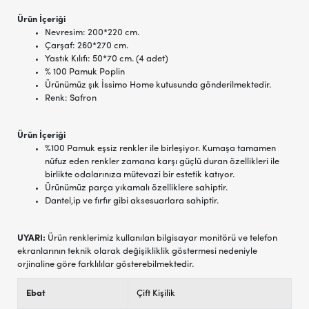
Ürün İçeriği
Nevresim: 200*220 cm.
Çarşaf: 260*270 cm.
Yastık Kılıfı: 50*70 cm. (4 adet)
% 100 Pamuk Poplin
Ürünümüz şık İssimo Home kutusunda gönderilmektedir.
Renk: Safron
Ürün İçeriği
%100 Pamuk eşsiz renkler ile birleşiyor. Kumaşa tamamen
nüfuz eden renkler zamana karşı güçlü duran özellikleri ile
birlikte odalarınıza mütevazi bir estetik katıyor.
Ürünümüz parça yıkamalı özelliklere sahiptir.
Dantel,ip ve fırfır gibi aksesuarlara sahiptir.
UYARI:
Ürün renklerimiz kullanılan bilgisayar monitörü ve telefon
ekranlarının teknik olarak değişikliklik göstermesi nedeniyle
orjinaline göre farklılılar gösterebilmektedir.
Ebat
Çift Kişilik