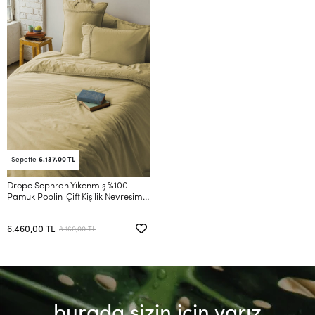
Sepette
6.137,00 TL
Drope Saphron Yıkanmış %100
Pamuk Poplin Çift Kişilik Nevresim
Takımı
6.460,00 TL
8.160,00 TL
burada sizin için varız