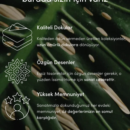
Kaliteli Dokular
Kaliteden ödün vermeden üretilen koleksiyonlar,
uzun ömürlü dokulara
dönüşüyor.
Özgün Desenler
Eşsiz tasarımlar için özgün desenler gerekir, o
yüzden İssimo Home için
sanat cesarettir
.
Yüksek Memnuniyet
Sanatımızla dokunduğumuz her evdeki
memnuniyet,
öz değerlerimizin en somut
karşılığıdır.