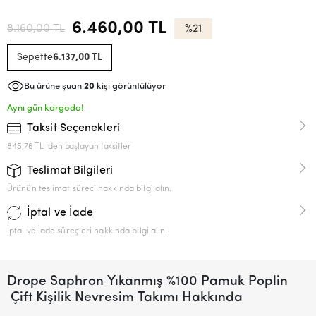
6.460,00 TL
8.160,00 TL
%21
Sepette
6.137,00 TL
Bu ürüne şuan
20
kişi görüntülüyor
Aynı gün kargoda!
Taksit Seçenekleri
845,76 TL 'den başlayan taksitler
Teslimat Bilgileri
Ürünün teslimat süreci hakkında bilgi alın.
İptal ve İade
İptal ve İade süreçleri hakkında bilgi alın.
Drope Saphron Yıkanmış %100 Pamuk Poplin
Çift Kişilik Nevresim Takımı Hakkında