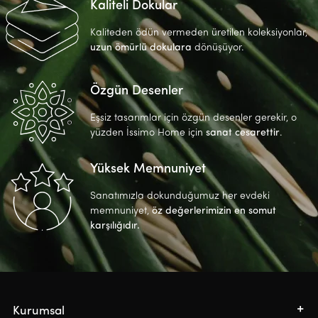
Kaliteli Dokular
Kaliteden ödün vermeden üretilen koleksiyonlar,
uzun ömürlü dokulara
dönüşüyor.
Özgün Desenler
Eşsiz tasarımlar için özgün desenler gerekir, o
yüzden İssimo Home için
sanat cesarettir
.
Yüksek Memnuniyet
Sanatımızla dokunduğumuz her evdeki
memnuniyet,
öz değerlerimizin en somut
karşılığıdır.
Kurumsal