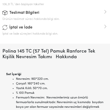
106,31 TL 'den başlayan taksitler
Teslimat Bilgileri
Ürünün teslimat süreci hakkında bilgi alın.
İptal ve İade
İptal ve İade süreçleri hakkında bilgi alın.
Polina 145 TC (57 Tel) Pamuk Ranforce Tek
Kişilik Nevresim Takımı Hakkında
Set İçeriği
Nevresim: 160*220 cm.
Çarşaf: 160*240 cm.
Yastık Kılıfı: 50*70 cm.
% 100 Pamuk
Fermuarlı Nevresim: Nevresimlerimiz uzun ömürlü
fermuarlarla sunulmaktadır. Nevresimin uç kısmında boydan
boya yer alan fermuar sayesinde nevresimleri değiştirmek