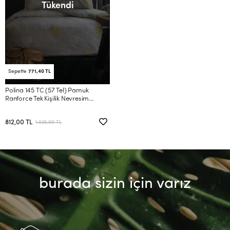
Tükendi
Sepette
771,40 TL
Polina 145 TC (57 Tel) Pamuk
Ranforce Tek Kişilik Nevresim
Takımı
812,00 TL
1.026,00 TL
burada sizin için varız