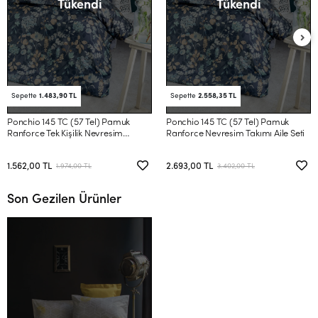
Tükendi
Tükendi
Sepette
1.483,90 TL
Sepette
2.558,35 TL
Ponchio 145 TC (57 Tel) Pamuk
Ponchio 145 TC (57 Tel) Pamuk
Ranforce Tek Kişilik Nevresim
Ranforce Nevresim Takımı Aile Seti
Takımı
1.562,00 TL
2.693,00 TL
1.974,00 TL
3.402,00 TL
Son Gezilen Ürünler