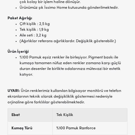
çok kolay bir işlem haline dönüşür.
Ürünümüz şık İssimo Home kutusunda gönderilmektedir.
Paket Ağırlığı
Çift kişilik : 2,5 kg
Tek kişilik : 1,9 kg
Aile seti : 3,2 kg
(Ağırlıklar referans ağırlıklardır. Değişiklik gösterebilir.)
Ürün İçeriği
%100 Pamuk eşsiz renkler ile birleşiyor. Pigment baskı ile
kumaşa tamamen nüfuz eden renkler zamana karşı güçlü
duran desenler ile birlikte odalarınıza mütevazi bir estetik
katıyor.
UYARI:
Ürün renklerimiz kullanılan bilgisayar monitörü ve telefon
ekranlarının teknik olarak değişikliklik göstermesi nedeniyle
orjinaline göre farklılılar gösterebilmektedir.
Ebat
Tek Kişilik
Kumaş Türü
%100 Pamuk Ranforce