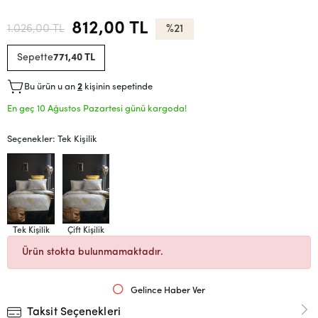
812,00 TL
1.026,00 TL
%21
Sepette
771,40 TL
Bu ürün u an
2
kişinin sepetinde
En geç 10 Ağustos Pazartesi günü kargoda!
Seçenekler: Tek Kişilik
Tek Kişilik
Çift Kişilik
Ürün stokta bulunmamaktadır.
Gelince Haber Ver
Taksit Seçenekleri