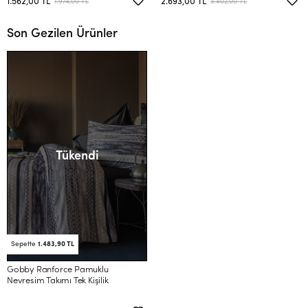
1.562,00 TL
2.693,00 TL
1.974,00 TL
3.402,00 TL
Son Gezilen Ürünler
Tükendi
Sepette
1.483,90 TL
Gobby Ranforce Pamuklu
Nevresim Takımı Tek Kişilik