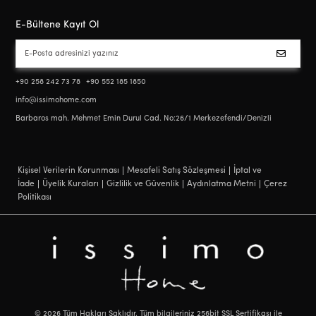
E-Bültene Kayıt Ol
+90 258 242 73 78
+90 552 185 1850
info@issimohome.com
Barbaros mah. Mehmet Emin Durul Cad. No:26/1 Merkezefendi/Denizli
Kişisel Verilerin Korunması
Mesafeli Satış Sözleşmesi
İptal ve
İade
Üyelik Kuraları
Gizlilik ve Güvenlik
Aydınlatma Metni
Çerez
Politikası
©
2026
Tüm Hakları Saklıdır. Tüm bilgileriniz 256bit SSL Sertifikası ile