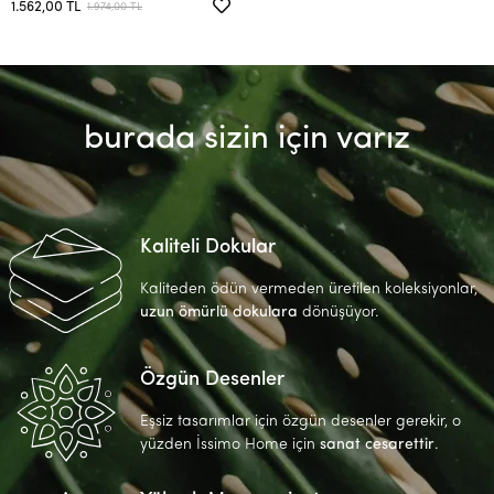
1.562,00 TL
1.974,00 TL
burada sizin için varız
Kaliteli Dokular
Kaliteden ödün vermeden üretilen koleksiyonlar,
uzun ömürlü dokulara
dönüşüyor.
Özgün Desenler
Eşsiz tasarımlar için özgün desenler gerekir, o
yüzden İssimo Home için
sanat cesarettir
.