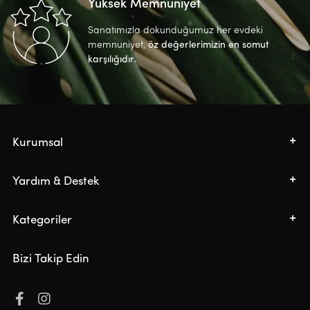
Yüksek Memnuniyet
Sanatımızla dokunduğumuz her evdeki
memnuniyet,
öz değerlerimizin en somut
karşılığıdır.
Kurumsal
Yardım & Destek
Kategoriler
Bizi Takip Edin