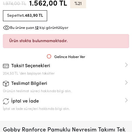
1.562,00 TL
1.974,00 TL
%21
Sepette
1.483,90 TL
Bu ürüne şuan
12
kişi görüntülüyor
Ürün stokta bulunmamaktadır.
Gelince Haber Ver
Taksit Seçenekleri
204,50 TL 'den başlayan taksitler
Teslimat Bilgileri
Ürünün teslimat süreci hakkında bilgi alın.
İptal ve İade
İptal ve İade süreçleri hakkında bilgi alın.
Gobby Ranforce Pamuklu Nevresim Takımı Tek