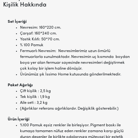
Kişilik Hakkında
Set İçeriği
Nevresim: 160*220 cm.
Çarşaf: 160*240 cm.
Yastık Kılıfı: 50*70 cm.
% 100 Pamuk
Fermuarlı Nevresim: Nevresimlerimiz uzun ömürlü
fermuarlarla sunulmaktadır. Nevresimin uç kısmında boydan
boya yer alan fermuar sayesinde nevresimleri değiştirmek
çok kolay bir işlem haline dönüşür.
Ürünümüz şık İssimo Home kutusunda gönderilmektedir.
Paket Ağırlığı
Çift kişilik : 2,5 kg
Tek kişilik : 1,9 kg
Aile seti : 3,2 kg
(Ağırlıklar referans ağırlıklardır. Değişiklik gösterebilir.)
Ürün İçeriği
%100 Pamuk eşsiz renkler ile birleşiyor. Pigment baskı ile
kumaşa tamamen nüfuz eden renkler zamana karşı güçlü
duran desenler ile birlikte odalarınıza mütevazi bir estetik