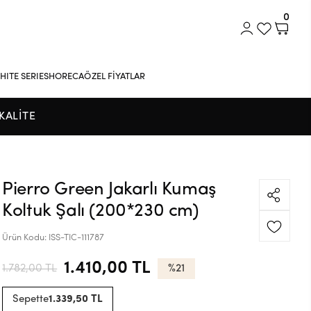
0
HITE SERIES
HORECA
ÖZEL FİYATLAR
KALİTE
Pierro Green Jakarlı Kumaş
Koltuk Şalı (200*230 cm)
Ürün Kodu:
ISS-TIC-111787
1.410,00 TL
1.782,00 TL
%21
Sepette
1.339,50 TL