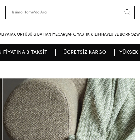
ALI
YATAK ÖRTÜSÜ & BATTANİYE
ÇARŞAF & YASTIK KILIFI
HAVLU VE BORNOZ
W
N FİYATINA 3 TAKSİT
ÜCRETSİZ KARGO
YÜKSEK 