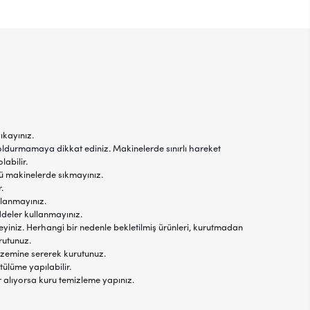
ıkayınız.
oldurmamaya dikkat ediniz. Makinelerde sınırlı hareket
labilir.
jlü makinelerde sıkmayınız.
.
llanmayınız.
ddeler kullanmayınız.
yiniz. Herhangi bir nedenle bekletilmiş ürünleri, kurutmadan
rutunuz.
 zemine sererek kurutunuz.
tülüme yapılabilir.
r alıyorsa kuru temizleme yapınız.