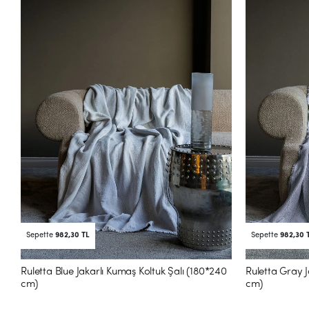
Sepette
982,30 TL
Sepette
982,30 
Ruletta Blue Jakarlı Kumaş Koltuk Şalı (180*240
Ruletta Gray J
cm)
cm)