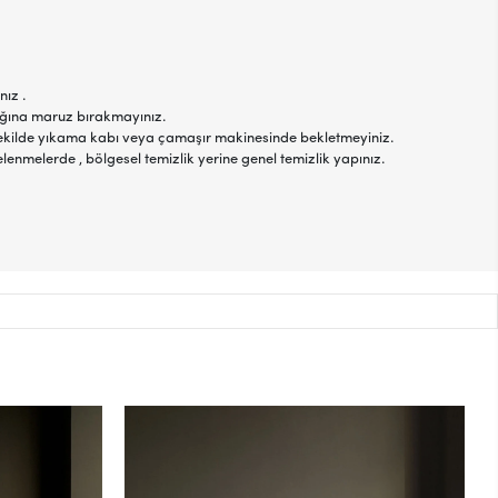
nız .
şığına maruz bırakmayınız.
r şekilde yıkama kabı veya çamaşır makinesinde bekletmeyiniz.
elenmelerde , bölgesel temizlik yerine genel temizlik yapınız.