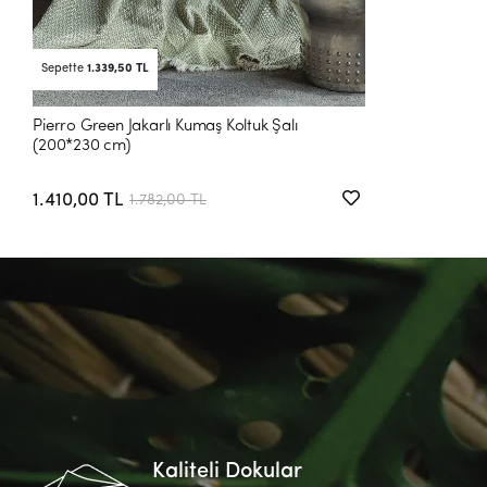
Sepette
1.339,50 TL
Pierro Green Jakarlı Kumaş Koltuk Şalı
(200*230 cm)
1.410,00 TL
1.782,00 TL
Kaliteli Dokular