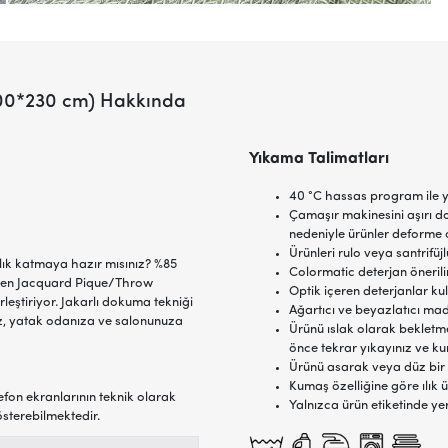
(200*230 cm) Hakkında
Yıkama Talimatları
40 °C hassas program ile y
Çamaşır makinesini aşırı d
nedeniyle ürünler deforme o
Ürünleri rulo veya santrifü
lık katmaya hazır mısınız? %85
Colormatic deterjan önerilir
ilen Jacquard Pique/Throw
Optik içeren deterjanlar ku
leştiriyor. Jakarlı dokuma tekniği
Ağartıcı ve beyazlatıcı ma
z, yatak odanıza ve salonunuza
Ürünü ıslak olarak bekletme
önce tekrar yıkayınız ve ku
Ürünü asarak veya düz bir
Kumaş özelliğine göre ılık ü
efon ekranlarının teknik olarak
Yalnızca ürün etiketinde ye
österebilmektedir.