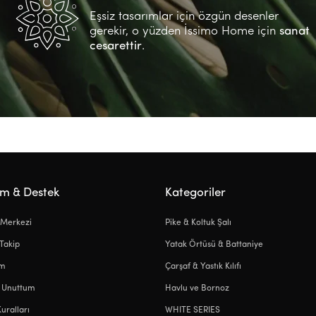
Eşsiz tasarımlar için özgün desenler
gerekir, o yüzden İssimo Home için
sanat
cesarettir
.
ım & Destek
Kategoriler
 Merkezi
Pike & Koltuk Şalı
 Takip
Yatak Örtüsü & Battaniye
ım
Çarşaf & Yastık Kılıfı
i Unuttum
Havlu ve Bornoz
Kuralları
WHITE SERIES