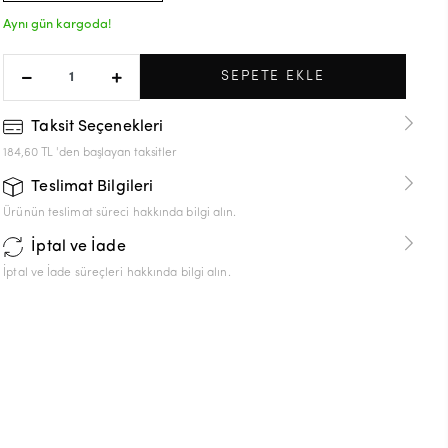
Aynı gün kargoda!
SEPETE EKLE
Taksit Seçenekleri
184,60 TL 'den başlayan taksitler
Teslimat Bilgileri
Ürünün teslimat süreci hakkında bilgi alın.
İptal ve İade
İptal ve İade süreçleri hakkında bilgi alın.