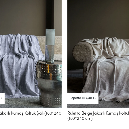
TL
Sepette
982,30 TL
akarlı Kumaş Koltuk Şalı (180*240
Ruletta Beige Jakarlı Kumaş Koltuk
(180*240 cm)