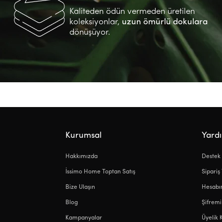
Kaliteden ödün vermeden üretilen
koleksiyonlar,
uzun ömürlü dokulara
dönüşüyor.
Kurumsal
Yard
Hakkımızda
Destek
İssimo Home Toptan Satış
Sipariş
Bize Ulaşın
Hesab
Blog
Şifrem
Kampanyalar
Üyelik 