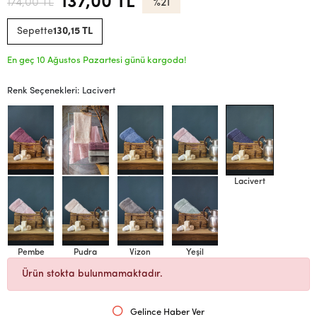
137,00 TL
174,00 TL
%21
Sepette
130,15 TL
En geç 10 Ağustos Pazartesi günü kargoda!
Renk Seçenekleri: Lacivert
Gül Kurusu
Gri
İndigo
Pembe
Lacivert
Pembe
Pudra
Vizon
Yeşil
Ürün stokta bulunmamaktadır.
Gelince Haber Ver