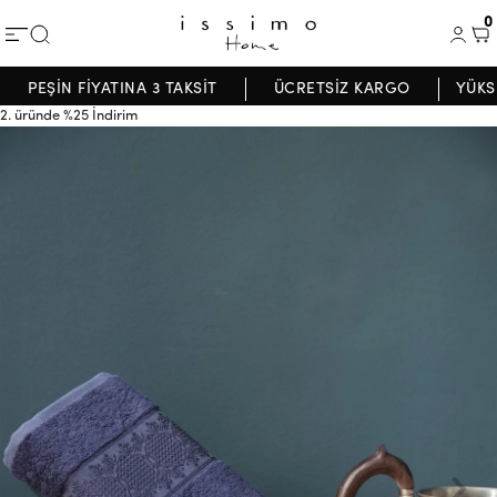
0
PEŞİN FİYATINA 3 TAKSİT
ÜCRETSİZ KARGO
YÜKS
2. üründe %25 İndirim