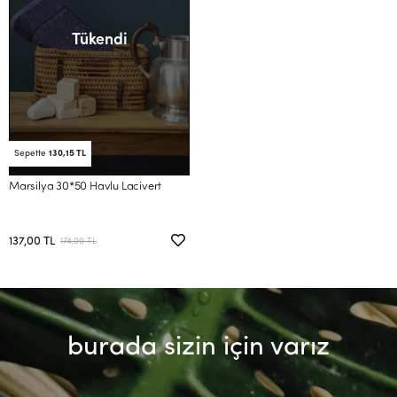
Tükendi
Sepette
130,15 TL
Marsilya 30*50 Havlu Lacivert
137,00 TL
174,00 TL
burada sizin için varız