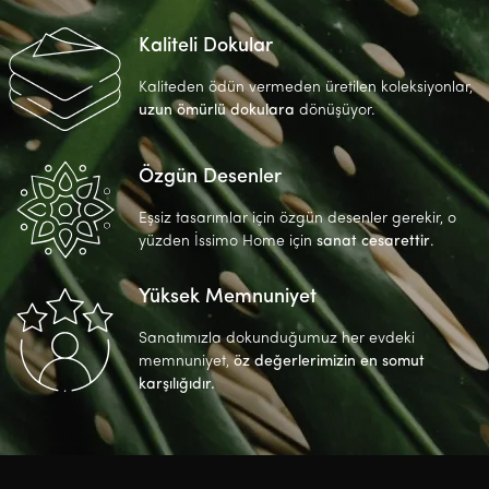
Kaliteli Dokular
Kaliteden ödün vermeden üretilen koleksiyonlar,
uzun ömürlü dokulara
dönüşüyor.
Özgün Desenler
Eşsiz tasarımlar için özgün desenler gerekir, o
yüzden İssimo Home için
sanat cesarettir
.
Yüksek Memnuniyet
Sanatımızla dokunduğumuz her evdeki
memnuniyet,
öz değerlerimizin en somut
karşılığıdır.