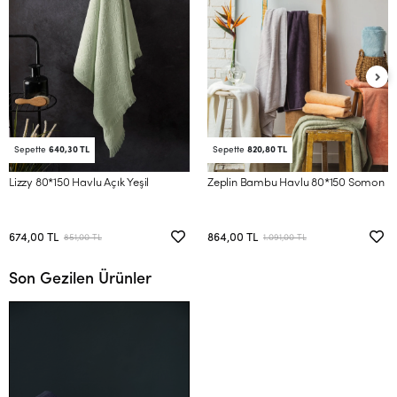
Sepette
640,30 TL
Sepette
820,80 TL
Lizzy 80*150 Havlu Açık Yeşil
Zeplin Bambu Havlu 80*150 Somon
674,00 TL
864,00 TL
851,00 TL
1.091,00 TL
Son Gezilen Ürünler