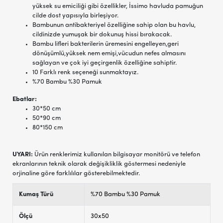
yüksek su emiciliği gibi özellikler, İssimo havluda pamuğun
cilde dost yapısıyla birleşiyor.
Bambunun antibakteriyel özelliğine sahip olan bu havlu,
cildinizde yumuşak bir dokunuş hissi bırakacak.
Bambu lifleri bakterilerin üremesini engelleyen,geri
dönüşümlü,yüksek nem emişi,vücudun nefes almasını
sağlayan ve çok iyi geçirgenlik özelliğine sahiptir.
10 Farklı renk seçeneği sunmaktayız.
%70 Bambu %30 Pamuk
Ebatlar:
30*50 cm
50*90 cm
80*150 cm
UYARI:
Ürün renklerimiz kullanılan bilgisayar monitörü ve telefon
ekranlarının teknik olarak değişikliklik göstermesi nedeniyle
orjinaline göre farklılılar gösterebilmektedir.
Kumaş Türü
%70 Bambu %30 Pamuk
Ölçü
30x50