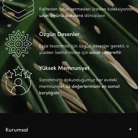
Kaliteden ödün vermeden üretilen koleksiyonlar,
uzun ömürlü dokulara
dönüşüyor.
Özgün Desenler
Eşsiz tasarımlar için özgün desenler gerekir, o
yüzden İssimo Home için
sanat cesarettir
.
Yüksek Memnuniyet
Sanatımızla dokunduğumuz her evdeki
memnuniyet,
öz değerlerimizin en somut
karşılığıdır.
Kurumsal