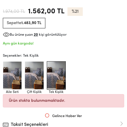
1.562,00 TL
1.974,00 TL
%21
Sepette
1.483,90 TL
Bu ürüne şuan
20
kişi görüntülüyor
Aynı gün kargoda!
Seçenekler: Tek Kişilik
Aile Seti
Çift Kişilik
Tek Kişilik
Ürün stokta bulunmamaktadır.
Gelince Haber Ver
Taksit Seçenekleri