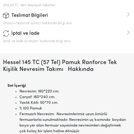
204,50 TL 'den başlayan taksitler
Teslimat Bilgileri
Ürünün teslimat süreci hakkında bilgi alın.
İptal ve İade
İptal ve İade süreçleri hakkında bilgi alın.
Hessel 145 TC (57 Tel) Pamuk Ranforce Tek
Kişilik Nevresim Takımı Hakkında
Set İçeriği
Nevresim: 160*220 cm.
Çarşaf: 160*240 cm.
Yastık Kılıfı: 50*70 cm.
% 100 Pamuk
Fermuarlı Nevresim: Nevresimlerimiz uzun ömürlü
fermuarlarla sunulmaktadır. Nevresimin uç kısmında boydan
boya yer alan fermuar sayesinde nevresimleri değiştirmek
çok kolay bir işlem haline dönüşür.