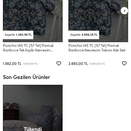
Sepette
1.483,90 TL
Sepette
2.558,35 TL
Ponchio 145 TC (57 Tel) Pamuk
Ponchio 145 TC (57 Tel) Pamuk
Ranforce Tek Kişilik Nevresim
Ranforce Nevresim Takımı Aile Seti
Takımı
1.562,00 TL
2.693,00 TL
1.974,00 TL
3.402,00 TL
Son Gezilen Ürünler
Tükendi