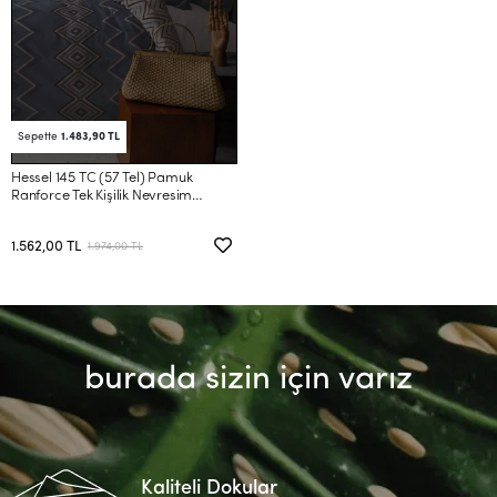
Sepette
1.483,90 TL
Hessel 145 TC (57 Tel) Pamuk
Ranforce Tek Kişilik Nevresim
Takımı
1.562,00 TL
1.974,00 TL
burada sizin için varız
Kaliteli Dokular