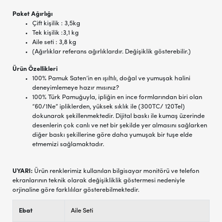
Paket Ağırlığı
Çift kişilik : 3,5kg
Tek kişilik :3,1 kg
Aile seti : 3,8 kg
(Ağırlıklar referans ağırlıklardır. Değişiklik gösterebilir.)
Ürün Özellikleri
100% Pamuk Saten’in en ışıltılı, doğal ve yumuşak halini
deneyimlemeye hazır mısınız?
100% Türk Pamuğuyla, ipliğin en ince formlarından biri olan
“60/1Ne” ipliklerden, yüksek sıklık ile (300TC/ 120Tel)
dokunarak şekillenmektedir. Dijital baskı ile kumaş üzerinde
desenlerin çok canlı ve net bir şekilde yer almasını sağlarken
diğer baskı şekillerine göre daha yumuşak bir tuşe elde
etmemizi sağlamaktadır.
UYARI:
Ürün renklerimiz kullanılan bilgisayar monitörü ve telefon
ekranlarının teknik olarak değişikliklik göstermesi nedeniyle
orjinaline göre farklılılar gösterebilmektedir.
Ebat
Aile Seti