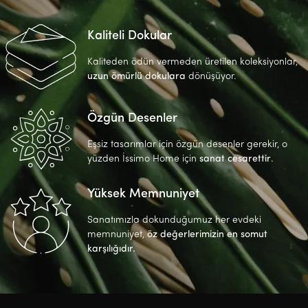
Kaliteli Dokular
Kaliteden ödün vermeden üretilen koleksiyonlar,
uzun ömürlü dokulara
dönüşüyor.
Özgün Desenler
Eşsiz tasarımlar için özgün desenler gerekir, o
yüzden İssimo Home için
sanat cesarettir
.
Yüksek Memnuniyet
Sanatımızla dokunduğumuz her evdeki
memnuniyet,
öz değerlerimizin en somut
karşılığıdır.