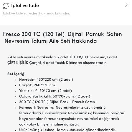
İptal ve İade
İptal ve İade süreçleri hakkında bilgi alın.
Fresco 300 TC (120 Tel) Dijital Pamuk Saten
Nevresim Takımı Aile Seti Hakkında
- Aile seti nevresim takımları, 2 adet TEK KİŞİLİK nevresim, 1 adet
ÇİFT KİŞİLİK Çarşaf, 4 adet Yastık Kılıfından oluşmaktadır.
Set İçeriği
Nevresim: 160*220 cm. (2 adet)
Çarşaf: 260*270 cm.
Yastık Kılıfı: 50*70 cm. (2 adet)
Oxford Yastık Kılıfı: 50*70+5 cm. ( 2 adet)
300 TC ( 120 TEL) Dijital Baskılı Pamuk Saten
Fermuarlı Nevresim: Nevresimlerimiz uzun ömürlü
fermuarlarla sunulmaktadır. Nevresimin uç kısmında boydan
boya yer alan fermuar sayesinde nevresimleri değiştirmek
çok kolay bir işlem haline dönüşür.
Ürünümüz şık İssimo Home kutusunda gönderilmektedir.