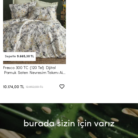
Sepette
9.665,30 TL
Fresco 300 TC (120 Tel) Dijital
Pamuk Saten Nevresim Takımı Aile
Seti
10.174,00 TL
12.852,00 TL
burada sizin için varız