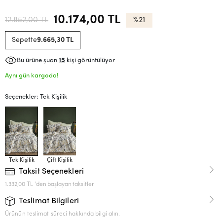
10.174,00 TL
12.852,00 TL
%21
Sepette
9.665,30 TL
Bu ürüne şuan
15
kişi görüntülüyor
Aynı gün kargoda!
Seçenekler: Tek Kişilik
Tek Kişilik
Çift Kişilik
Taksit Seçenekleri
1.332,00 TL 'den başlayan taksitler
Teslimat Bilgileri
Ürünün teslimat süreci hakkında bilgi alın.