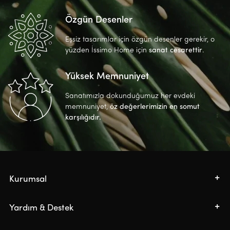
Özgün Desenler
Eşsiz tasarımlar için özgün desenler gerekir, o
yüzden İssimo Home için
sanat cesarettir
.
Yüksek Memnuniyet
Sanatımızla dokunduğumuz her evdeki
memnuniyet,
öz değerlerimizin en somut
karşılığıdır.
Kurumsal
Yardım & Destek