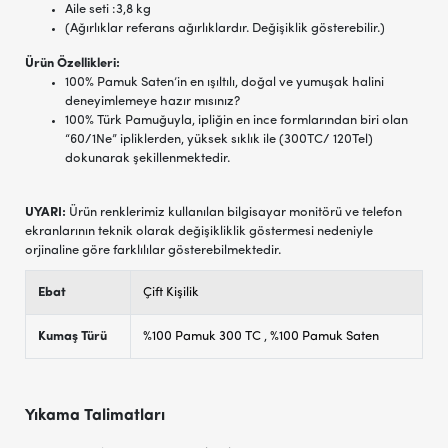
Aile seti :3,8 kg
(Ağırlıklar referans ağırlıklardır. Değişiklik gösterebilir.)
Ürün Özellikleri:
100% Pamuk Saten’in en ışıltılı, doğal ve yumuşak halini
deneyimlemeye hazır mısınız?
100% Türk Pamuğuyla, ipliğin en ince formlarından biri olan
“60/1Ne” ipliklerden, yüksek sıklık ile (300TC/ 120Tel)
dokunarak şekillenmektedir.
UYARI:
Ürün renklerimiz kullanılan bilgisayar monitörü ve telefon
ekranlarının teknik olarak değişikliklik göstermesi nedeniyle
orjinaline göre farklılılar gösterebilmektedir.
Ebat
Çift Kişilik
Kumaş Türü
%100 Pamuk 300 TC
,
%100 Pamuk Saten
Yıkama Talimatları