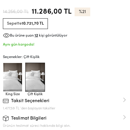
11.286,00 TL
14.256,00 TL
%21
Sepette
10.721,70 TL
Bu ürüne şuan
12
kişi görüntülüyor
Aynı gün kargoda!
Seçenekler: Çift Kişilik
King Size
Çift Kişilik
Taksit Seçenekleri
1.477,59 TL 'den başlayan taksitler
Teslimat Bilgileri
Ürünün teslimat süreci hakkında bilgi alın.