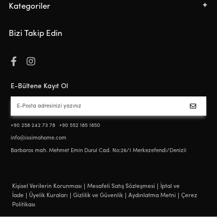
Kategoriler
Bizi Takip Edin
E-Bültene Kayıt Ol
+90 258 242 73 78
+90 552 185 1850
info@issimohome.com
Barbaros mah. Mehmet Emin Durul Cad. No:26/1 Merkezefendi/Denizli
Kişisel Verilerin Korunması
Mesafeli Satış Sözleşmesi
İptal ve
İade
Üyelik Kuraları
Gizlilik ve Güvenlik
Aydınlatma Metni
Çerez
Politikası