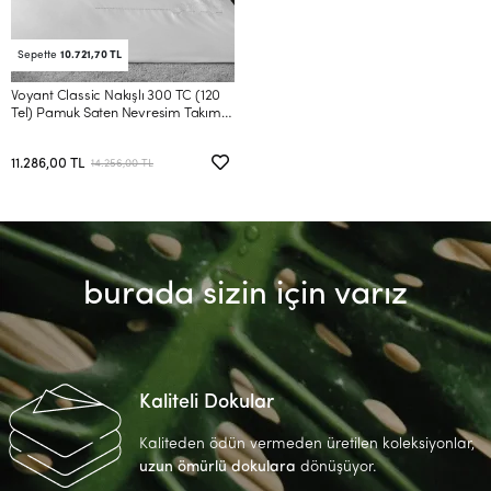
Sepette
10.721,70 TL
Voyant Classic Nakışlı 300 TC (120
Tel) Pamuk Saten Nevresim Takımı
Çift Kişilik
11.286,00 TL
14.256,00 TL
burada sizin için varız
Kaliteli Dokular
Kaliteden ödün vermeden üretilen koleksiyonlar,
uzun ömürlü dokulara
dönüşüyor.