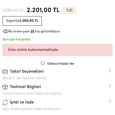
2.201,00 TL
2.780,00 TL
%21
Sepette
2.090,95 TL
Bu ürüne şuan
20
kişi görüntülüyor
Aynı gün kargoda!
Ürün stokta bulunmamaktadır.
Gelince Haber Ver
Taksit Seçenekleri
288,16 TL 'den başlayan taksitler
Teslimat Bilgileri
Ürünün teslimat süreci hakkında bilgi alın.
İptal ve İade
İptal ve İade süreçleri hakkında bilgi alın.