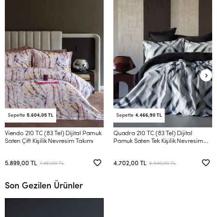
Sepette
5.604,05 TL
Sepette
4.466,90 TL
Viendo 210 TC (83 Tel) Dijital Pamuk
Quadra 210 TC (83 Tel) Dijital
Saten Çift Kişilik Nevresim Takımı
Pamuk Saten Tek Kişilik Nevresim
Takımı
5.899,00 TL
4.702,00 TL
7.451,00 TL
5.940,00 TL
Son Gezilen Ürünler