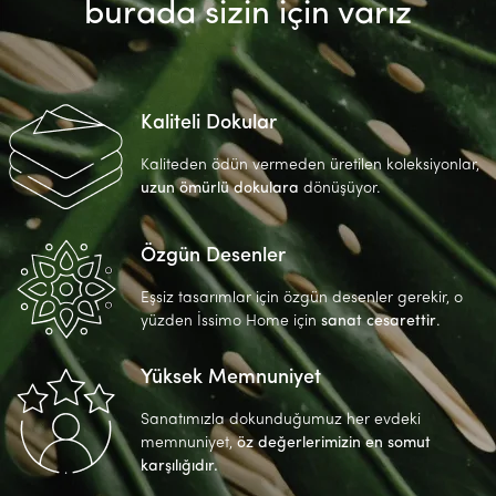
burada sizin için varız
Kaliteli Dokular
Kaliteden ödün vermeden üretilen koleksiyonlar,
uzun ömürlü dokulara
dönüşüyor.
Özgün Desenler
Eşsiz tasarımlar için özgün desenler gerekir, o
yüzden İssimo Home için
sanat cesarettir
.
Yüksek Memnuniyet
Sanatımızla dokunduğumuz her evdeki
memnuniyet,
öz değerlerimizin en somut
karşılığıdır.