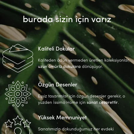
burada sizin için varız
Kaliteli Dokular
Kaliteden ödün vermeden üretilen koleksiyonlar,
uzun ömürlü dokulara
dönüşüyor.
Özgün Desenler
Eşsiz tasarımlar için özgün desenler gerekir, o
yüzden İssimo Home için
sanat cesarettir
.
Yüksek Memnuniyet
Sanatımızla dokunduğumuz her evdeki