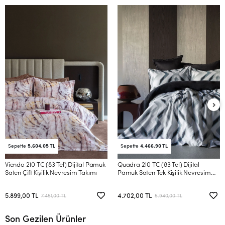
Sepette
5.604,05 TL
Sepette
4.466,90 TL
Viendo 210 TC (83 Tel) Dijital Pamuk
Quadra 210 TC (83 Tel) Dijital
Saten Çift Kişilik Nevresim Takımı
Pamuk Saten Tek Kişilik Nevresim
Takımı
5.899,00 TL
4.702,00 TL
7.451,00 TL
5.940,00 TL
Son Gezilen Ürünler