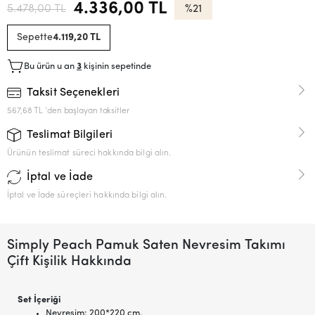
4.336,00 TL
5.478,00 TL
%21
Sepette
4.119,20 TL
Bu ürün u an
3
kişinin sepetinde
Taksit Seçenekleri
567,68 TL 'den başlayan taksitler
Teslimat Bilgileri
Ürünün teslimat süreci hakkında bilgi alın.
İptal ve İade
İptal ve İade süreçleri hakkında bilgi alın.
Simply Peach Pamuk Saten Nevresim Takımı
Çift Kişilik Hakkında
Set İçeriği
Nevresim: 200*220 cm.