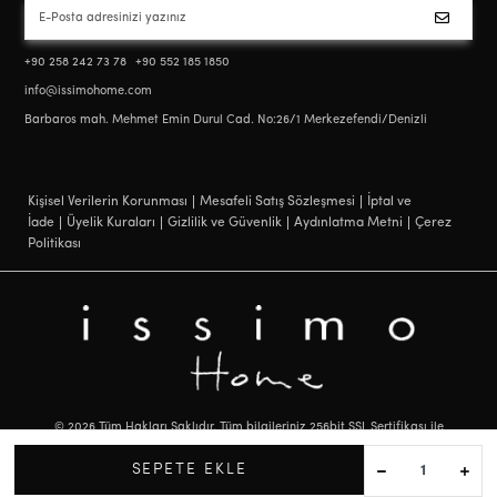
+90 258 242 73 78
+90 552 185 1850
info@issimohome.com
Barbaros mah. Mehmet Emin Durul Cad. No:26/1 Merkezefendi/Denizli
Kişisel Verilerin Korunması
Mesafeli Satış Sözleşmesi
İptal ve
İade
Üyelik Kuraları
Gizlilik ve Güvenlik
Aydınlatma Metni
Çerez
Politikası
©
2026
Tüm Hakları Saklıdır. Tüm bilgileriniz 256bit SSL Sertifikası ile
korunmaktadır.
SEPETE EKLE