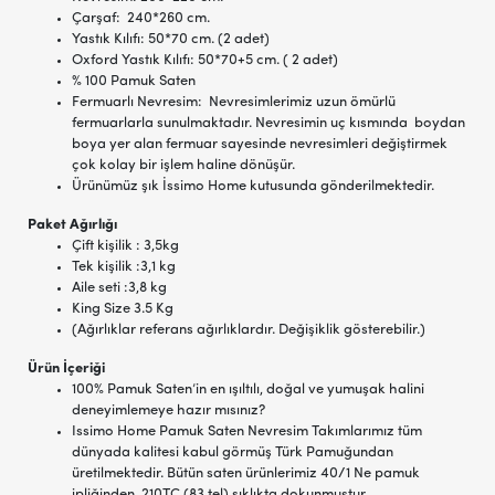
Çarşaf: 240*260 cm.
Yastık Kılıfı: 50*70 cm. (2 adet)
Oxford Yastık Kılıfı: 50*70+5 cm. ( 2 adet)
% 100 Pamuk Saten
Fermuarlı Nevresim: Nevresimlerimiz uzun ömürlü
fermuarlarla sunulmaktadır. Nevresimin uç kısmında boydan
boya yer alan fermuar sayesinde nevresimleri değiştirmek
çok kolay bir işlem haline dönüşür.
Ürünümüz şık İssimo Home kutusunda gönderilmektedir.
Paket Ağırlığı
Çift kişilik : 3,5kg
Tek kişilik :3,1 kg
Aile seti :3,8 kg
King Size 3.5 Kg
(Ağırlıklar referans ağırlıklardır. Değişiklik gösterebilir.)
Ürün İçeriği
100% Pamuk Saten’in en ışıltılı, doğal ve yumuşak halini
deneyimlemeye hazır mısınız?
Issimo Home Pamuk Saten Nevresim Takımlarımız tüm
dünyada kalitesi kabul görmüş Türk Pamuğundan
üretilmektedir. Bütün saten ürünlerimiz 40/1 Ne pamuk
ipliğinden, 210TC (83 tel) sıklıkta dokunmuştur.