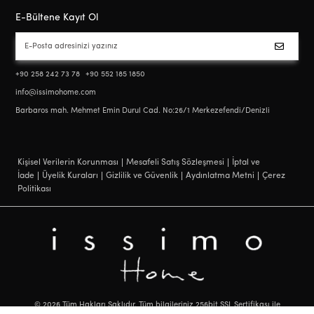
E-Bültene Kayıt Ol
+90 258 242 73 78
+90 552 185 1850
info@issimohome.com
Barbaros mah. Mehmet Emin Durul Cad. No:26/1 Merkezefendi/Denizli
Kişisel Verilerin Korunması
Mesafeli Satış Sözleşmesi
İptal ve
İade
Üyelik Kuraları
Gizlilik ve Güvenlik
Aydınlatma Metni
Çerez
Politikası
©
2026
Tüm Hakları Saklıdır. Tüm bilgileriniz 256bit SSL Sertifikası ile