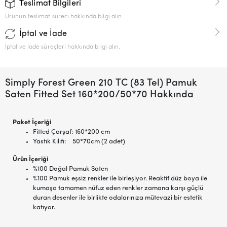
Teslimat Bilgileri
Ürünün teslimat süreci hakkında bilgi alın.
İptal ve İade
İptal ve İade süreçleri hakkında bilgi alın.
Simply Forest Green 210 TC (83 Tel) Pamuk
Saten Fitted Set 160*200/50*70 Hakkında
Paket İçeriği
Fitted Çarşaf: 160*200 cm
Yastık Kılıfı: 50*70cm (2 adet)
Ürün İçeriği
%100 Doğal Pamuk Saten
%100 Pamuk eşsiz renkler ile birleşiyor. Reaktif düz boya ile
kumaşa tamamen nüfuz eden renkler zamana karşı güçlü
duran desenler ile birlikte odalarınıza mütevazi bir estetik
katıyor.