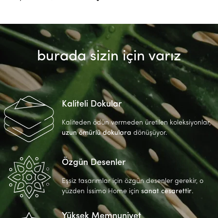
burada sizin için varız
Kaliteli Dokular
Kaliteden ödün vermeden üretilen koleksiyonlar,
uzun ömürlü dokulara
dönüşüyor.
Özgün Desenler
Eşsiz tasarımlar için özgün desenler gerekir, o
yüzden İssimo Home için
sanat cesarettir
.
Yüksek Memnuniyet