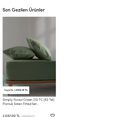
Son Gezilen Ürünler
Sepette
1.935,15 TL
Simply Forest Green 210 TC (83 Tel)
Pamuk Saten Fitted Set
160*200/50*70
2.037,00 TL
2.574,00 TL