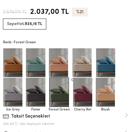
2.037,00 TL
2.574,00 TL
%21
Sepette
1.935,15 TL
Renk: Forest Green
Terra Cotta
Mint Blue
Peach
Orchid Beige
Sky Blue
Ice Grey
Füme
Forest Green
Cherry Rot
Blush
Taksit Seçenekleri
266,69 TL 'den başlayan taksitler