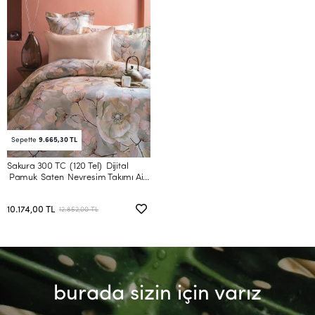
Sepette
9.665,30 TL
Sakura 300 TC (120 Tel) Dijital
Pamuk Saten Nevresim Takımı Aile
Seti
10.174,00 TL
12.852,00 TL
burada sizin için varız