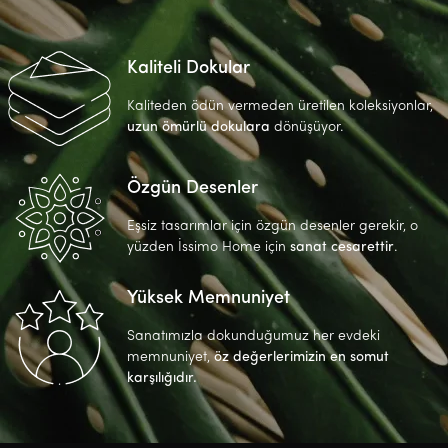
Kaliteli Dokular
Kaliteden ödün vermeden üretilen koleksiyonlar,
uzun ömürlü dokulara
dönüşüyor.
Özgün Desenler
Eşsiz tasarımlar için özgün desenler gerekir, o
yüzden İssimo Home için
sanat cesarettir
.
Yüksek Memnuniyet
Sanatımızla dokunduğumuz her evdeki
memnuniyet,
öz değerlerimizin en somut
karşılığıdır.