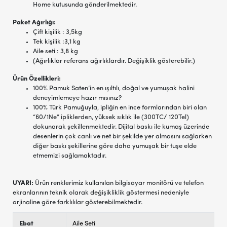
Home kutusunda gönderilmektedir.
Paket Ağırlığı:
Çift kişilik : 3,5kg
Tek kişilik :3,1 kg
Aile seti : 3,8 kg
(Ağırlıklar referans ağırlıklardır. Değişiklik gösterebilir.)
Ürün Özellikleri:
100% Pamuk Saten’in en ışıltılı, doğal ve yumuşak halini
deneyimlemeye hazır mısınız?
100% Türk Pamuğuyla, ipliğin en ince formlarından biri olan
“60/1Ne” ipliklerden, yüksek sıklık ile (300TC/ 120Tel)
dokunarak şekillenmektedir. Dijital baskı ile kumaş üzerinde
desenlerin çok canlı ve net bir şekilde yer almasını sağlarken
diğer baskı şekillerine göre daha yumuşak bir tuşe elde
etmemizi sağlamaktadır.
UYARI:
Ürün renklerimiz kullanılan bilgisayar monitörü ve telefon
ekranlarının teknik olarak değişikliklik göstermesi nedeniyle
orjinaline göre farklılılar gösterebilmektedir.
Ebat
Aile Seti