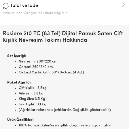
İptal ve İade
İptal ve İade süreçleri hakkında bilgi alın.
Rosiere 210 TC (83 Tel) Dijital Pamuk Saten Çift
Kişilik Nevresim Takımı Hakkında
Set İçeriği:
Nevresim: 200*220 cm.
Çarşaf: 260*270 cm.
Oxford Yastık Kılıfı: 50*70+3cm. (4 Ad.)
Paket Ağırlığı:
Çift kişilik : 3,5kg
Aile seti :3,8 kg
King Size 3.5 Kg
Tek Kişilik: 3.1 Kg
(Ağırlıklar referans ağırlıklardır. Değişiklik gösterebilir.)
Ürün Özellikleri:
100% Pamuk Saten’in en ışıltılı, doğal ve yumuşak halini