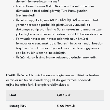
deneyimlemeye hazır mısınız?
Issimo Home Pamuk Saten Nevresim Takımlarımız tüm
dünyada kalitesi kabul görmüş Türk Pamuğundan
üretilmektedir.
Ürünlere uyguladığımız MERSERİZE İŞLEMİ sayesinde fark
yaratır derecede parlak bir görünüş ve yumuşak bir
dokunuşa sahip olan İssimo Saten nevresim takımlarını uzun
yıllar hiçbir renk solması olmadan rahatlıkla kullanabilirsiniz.
Fermuarlı Nevresim: Nevresimlerimiz uzun ömürlü
fermuarlarla sunulmaktadır. Nevresimin uç kısmında boydan
boya yer alan fermuar sayesinde nevresimleri değiştirmek
çok kolay bir işlem haline dönüşür.
Ürünümüz şık İssimo Home kutusunda gönderilmektedir.
UYARI:
Ürün renklerimiz kullanılan bilgisayar monitörü ve telefon
ekranlarının teknik olarak değişikliklik göstermesi nedeniyle
orjinaline göre farklılılar gösterebilmektedir.
Ebat
Çift Kişilik
Kumaş Türü
%100 Pamuk