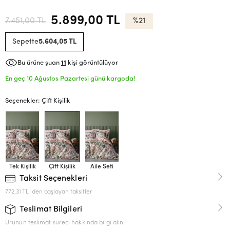
5.899,00 TL
7.451,00 TL
%21
Sepette
5.604,05 TL
Bu ürüne şuan
11
kişi görüntülüyor
En geç 10 Ağustos Pazartesi günü kargoda!
Seçenekler: Çift Kişilik
Tek Kişilik
Çift Kişilik
Aile Seti
Taksit Seçenekleri
772,31 TL 'den başlayan taksitler
Teslimat Bilgileri
Ürünün teslimat süreci hakkında bilgi alın.