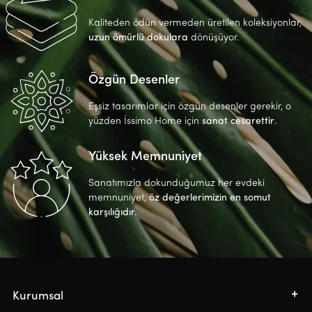
Kaliteden ödün vermeden üretilen koleksiyonlar,
uzun ömürlü dokulara
dönüşüyor.
Özgün Desenler
Eşsiz tasarımlar için özgün desenler gerekir, o
yüzden İssimo Home için
sanat cesarettir
.
Yüksek Memnuniyet
Sanatımızla dokunduğumuz her evdeki
memnuniyet,
öz değerlerimizin en somut
karşılığıdır.
Kurumsal