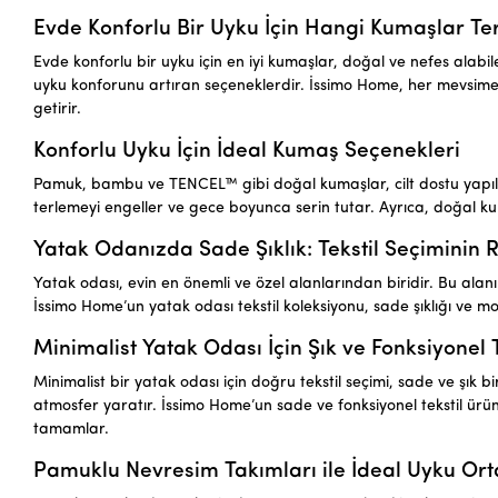
Evde Konforlu Bir Uyku İçin Hangi Kumaşlar Ter
Evde konforlu bir uyku için en iyi kumaşlar, doğal ve nefes ala
uyku konforunu artıran seçeneklerdir. İssimo Home, her mevsime uy
getirir.
Konforlu Uyku İçin İdeal Kumaş Seçenekleri
Pamuk, bambu ve TENCEL™ gibi doğal kumaşlar, cilt dostu yapılar
terlemeyi engeller ve gece boyunca serin tutar. Ayrıca, doğal ku
Yatak Odanızda Sade Şıklık: Tekstil Seçiminin 
Yatak odası, evin en önemli ve özel alanlarından biridir. Bu alanın
İssimo Home’un yatak odası tekstil koleksiyonu, sade şıklığı ve mo
Minimalist Yatak Odası İçin Şık ve Fonksiyonel 
Minimalist bir yatak odası için doğru tekstil seçimi, sade ve şık 
atmosfer yaratır. İssimo Home’un sade ve fonksiyonel tekstil ürün
tamamlar.
Pamuklu Nevresim Takımları ile İdeal Uyku Or