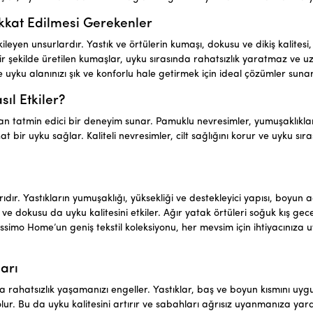
kkat Edilmesi Gerekenler
leyen unsurlardır. Yastık ve örtülerin kumaşı, dokusu ve dikiş kalitesi,
 bir şekilde üretilen kumaşlar, uyku sırasında rahatsızlık yaratmaz ve u
 uyku alanınızı şık ve konforlu hale getirmek için ideal çözümler sunar
ıl Etkiler?
dan tatmin edici bir deneyim sunar. Pamuklu nevresimler, yumuşaklıklar
t bir uyku sağlar. Kaliteli nevresimler, cilt sağlığını korur ve uyku sır
ır. Yastıkların yumuşaklığı, yüksekliği ve destekleyici yapısı, boyun ağ
 ve dokusu da uyku kalitesini etkiler. Ağır yatak örtüleri soğuk kış gec
 İssimo Home’un geniş tekstil koleksiyonu, her mevsim için ihtiyacınıza
arı
da rahatsızlık yaşamanızı engeller. Yastıklar, baş ve boyun kısmını uyg
. Bu da uyku kalitesini artırır ve sabahları ağrısız uyanmanıza yard