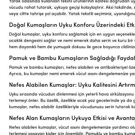
Yatak odasında kullanılan tekstil ürünlerinin kalitesi doğrudan u
vücudu rahat tutarak, uykuya geçişi kolaylaştırır. Aksi takdirde, 
veya ciltte tahrişe yol açabilir. Yatak tekstili seçiminiz, uyandığını
Doğal Kumaşların Uyku Konforu Üzerindeki Etki
Doğal kumaşlar, uyku konforu sağlamak için en uygun seçenekle
sıcaklık dengesini sağlar ve nemi emerek daha serin ve kuru bi
hem dayanıklı hem de yumuşak dokusu ile gece boyunca cildinize
Pamuk ve Bambu Kumaşların Sağladığı Fayda
Pamuk ve bambu kumaşları, nefes alabilen ve antibakteriyel özell
Ayrıca, bu kumaşlar nemi emerek vücut ısısını dengelemenize yar
Nefes Alabilen Kumaşlar: Uyku Kalitesini Artır
Uyku sırasında vücudun dinlenmesi için yeterli hava sirkülasyonu 
terlemeyi önler. Bu özellik, özellikle sıcak yaz gecelerinde ya d
kumaşlar, nefes alabilir özellikleriyle vücudunuzu serin tutarak kal
Nefes Alan Kumaşların Uykuya Etkisi ve Avantaj
Nefes alabilen kumaşlar, vücut ısısını dengelemenize yardımcı olu
terlemesi yaşayan kişiler için önemlidir. Pamuklu ve bambu kuma