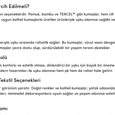
cih Edilmeli?
bilen seçeneklerdir. Pamuk, bambu ve TENCEL™ gibi kumaşlar, hem cil
gun kaliteli kumaşlarla üretilen ürünleriyle uyku alanınızı sağlıklı v
ıyla uyku sırasında rahatlık sağlar. Bu kumaşlar, vücut ısısını denge
maşlar çevre dostu olup, sürdürülebilir bir yaşam tarzını destekler.
Rolü
 konforlu ve estetik olması, dinlendirici bir uyku için büyük bir öneme 
dern tasarımları ile uyku alanınızı hem şık hem de rahat hale getirir.
Tekstil Seçenekleri
bir görünüm yaratır. Doğal renkler ve kaliteli kumaşlar, yatak odasında
leri, minimalist dekorasyonlara uyum sağlar ve yaşam alanınızı esteti
tamı