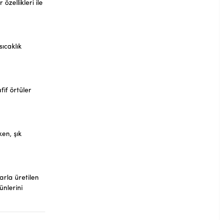
zellikleri ile
ıcaklık
fif örtüler
ken, şık
arla üretilen
ünlerini