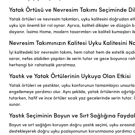
Yatak Örtüsü ve Nevresim Takımı Seçiminde Di
Yatak örtüleri ve nevresim takımları, uyku kalitesini doğrudan etki
uyku için önemli bir rol oynar. Ayrıca, kaliteli dikişler ve düzgün
dayanır. İssimo Home, modern tasarımları ve kaliteli kumaşları ile
Nevresim Takımınızın Kalitesi Uyku Kalitesini Nas
İyi kalitedeki bir nevresim takımı, hem rahat hem de estetik açı
sarar, nefes alabilen yapıları ile serin tutar ve gece boyunca raha
herhangi bir rahatsızlık yaratmaz.
Yastık ve Yatak Örtülerinin Uykuya Olan Etkisi
Yatak örtüleri ve yastıklar, uyku konforunun tamamlayıcı unsurlarıd
engellemeye yardımcı olur. Aynı şekilde, yatak örtülerinin ağırlığı
tutarken, hafif ve ince örtüler sıcak yaz gecelerinde serin tutar.
sunar.
Yastık Seçiminin Boyun ve Sırt Sağlığına Faydal
Boyun ve sırt sağlığını koruyan doğru yastık seçimi, uyku sırasın
destekleyerek doğru uyku pozisyonunun korunmasına yardımcı olur