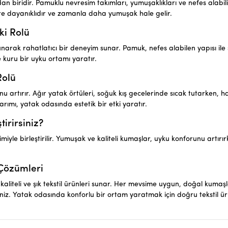
 biridir. Pamuklu nevresim takımları, yumuşaklıkları ve nefes alabilir ö
re dayanıklıdır ve zamanla daha yumuşak hale gelir.
ki Rolü
rak rahatlatıcı bir deneyim sunar. Pamuk, nefes alabilen yapısı ile s
 kuru bir uyku ortamı yaratır.
Rolü
artırır. Ağır yatak örtüleri, soğuk kış gecelerinde sıcak tutarken, ha
arımı, yatak odasında estetik bir etki yaratır.
tirirsiniz?
yle birleştirilir. Yumuşak ve kaliteli kumaşlar, uyku konforunu artırır
 Çözümleri
kaliteli ve şık tekstil ürünleri sunar. Her mevsime uygun, doğal kumaşl
rsiniz. Yatak odasında konforlu bir ortam yaratmak için doğru tekstil ür