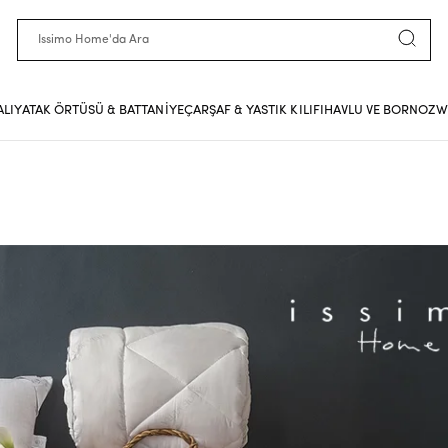
ALI
YATAK ÖRTÜSÜ & BATTANİYE
ÇARŞAF & YASTIK KILIFI
HAVLU VE BORNOZ
W