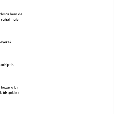
t dostu hem de
e rahat hale
leyerek
sahiptir.
 huzurlu bir
k bir şekilde