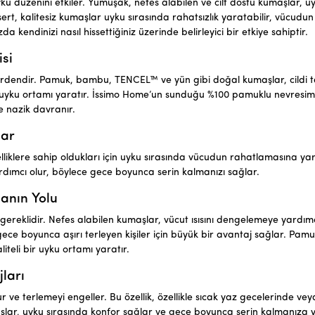
yku düzenini etkiler. Yumuşak, nefes alabilen ve cilt dostu kumaşlar, u
sert, kalitesiz kumaşlar uyku sırasında rahatsızlık yaratabilir, vücudu
zda kendinizi nasıl hissettiğiniz üzerinde belirleyici bir etkiye sahiptir.
si
rdendir. Pamuk, bambu, TENCEL™ ve yün gibi doğal kumaşlar, cildi t
r uyku ortamı yaratır. İssimo Home’un sunduğu %100 pamuklu nevresim 
 nazik davranır.
lar
iklere sahip oldukları için uyku sırasında vücudun rahatlamasına yar
dımcı olur, böylece gece boyunca serin kalmanızı sağlar.
manın Yolu
gereklidir. Nefes alabilen kumaşlar, vücut ısısını dengelemeye yardımc
a gece boyunca aşırı terleyen kişiler için büyük bir avantaj sağlar. Pa
iteli bir uyku ortamı yaratır.
ları
r ve terlemeyi engeller. Bu özellik, özellikle sıcak yaz gecelerinde ve
şlar, uyku sırasında konfor sağlar ve gece boyunca serin kalmanıza y