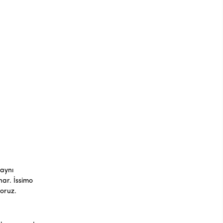
 aynı
nar. İssimo
yoruz.