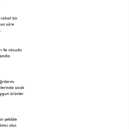
 rahat bir
zun süre
.
ı ile vücudu
asında
rılarını
elerinde sıcak
 uygun ürünler
un şekilde
ımcı olur.