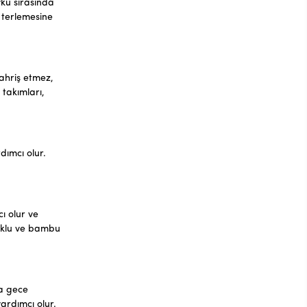
yku sırasında
n terlemesine
ahriş etmez,
takımları,
dımcı olur.
ı olur ve
muklu ve bambu
ya gece
ardımcı olur.