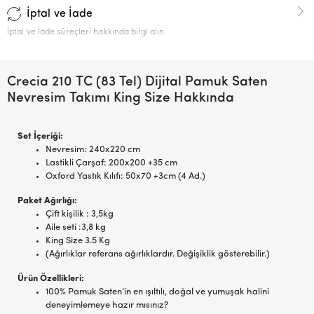
İptal ve İade
İptal ve İade süreçleri hakkında bilgi alın.
Crecia 210 TC (83 Tel) Dijital Pamuk Saten
Nevresim Takımı King Size Hakkında
Set İçeriği:
Nevresim: 240x220 cm
Lastikli Çarşaf: 200x200 +35 cm
Oxford Yastık Kılıfı: 50x70 +3cm (4 Ad.)
Paket Ağırlığı:
Çift kişilik : 3,5kg
Aile seti :3,8 kg
King Size 3.5 Kg
(Ağırlıklar referans ağırlıklardır. Değişiklik gösterebilir.)
Ürün Özellikleri:
100% Pamuk Saten’in en ışıltılı, doğal ve yumuşak halini
deneyimlemeye hazır mısınız?