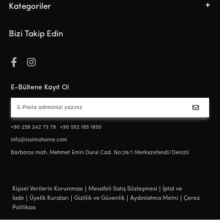
Kategoriler
Bizi Takip Edin
E-Bültene Kayıt Ol
+90 258 242 73 78
+90 552 185 1850
info@issimohome.com
Barbaros mah. Mehmet Emin Durul Cad. No:26/1 Merkezefendi/Denizli
Kişisel Verilerin Korunması
Mesafeli Satış Sözleşmesi
İptal ve
İade
Üyelik Kuraları
Gizlilik ve Güvenlik
Aydınlatma Metni
Çerez
Politikası