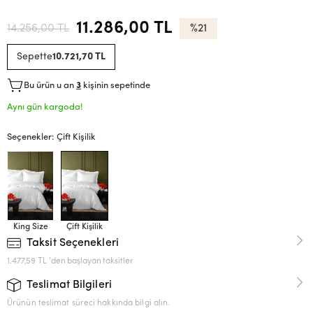
11.286,00 TL
14.256,00 TL
%21
Sepette
10.721,70 TL
Bu ürün u an
3
kişinin sepetinde
Aynı gün kargoda!
Seçenekler: Çift Kişilik
King Size
Çift Kişilik
Taksit Seçenekleri
1.477,59 TL 'den başlayan taksitler
Teslimat Bilgileri
Ürünün teslimat süreci hakkında bilgi alın.