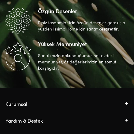
Özgün Desenler
Eşsiz tasarımlar için özgün desenler gerekir, o
yüzden İssimo Home için
sanat cesarettir
.
Yüksek Memnuniyet
Sanatımızla dokunduğumuz her evdeki
memnuniyet,
öz değerlerimizin en somut
karşılığıdır.
Kurumsal
Yardım & Destek