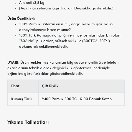
Aile seti :3,8 kg
(Ağırlıklar referans ağırlıklardır. Değişiklik gösterebilir.)
Ürün Özellikleri:
100% Pamuk Saten’in en ışıltılı, doğal ve yumuşak halini
deneyimlemeye hazır mısınız?
100% Türk Pamuğuyla, ipliğin en ince formlarından biri olan
“60/1Ne” ipliklerden, yüksek sıklık ile (300TC/ 120Tel)
dokunarak şekillenmektedir.
UYARI:
Ürün renklerimiz kullanılan bilgisayar monitörü ve telefon
ekranlarının teknik olarak değişikliklik göstermesi nedeniyle
orjinaline göre farklılılar gösterebilmektedir.
Ebat
Çift Kişilik
Kumaş Türü
%100 Pamuk 300 TC
,
%100 Pamuk Saten
Yıkama Talimatları