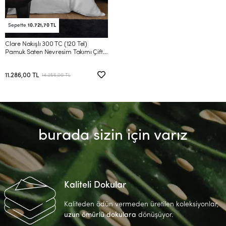
Sepette
10.721,70 TL
Clare Nakışlı 300 TC (120 Tel)
Pamuk Saten Nevresim Takımı Çift
Kişilik
11.286,00 TL
14.256,00 TL
burada sizin için varız
Kaliteli Dokular
Kaliteden ödün vermeden üretilen koleksiyonlar,
uzun ömürlü dokulara
dönüşüyor.