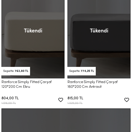
Tükendi
Tükendi
Sepette
763,80 TL
Sepette
774,25 TL
Ranforce Simply Fitted Çarşaf
Ranforce Simply Fitted Çarşaf
120*200 Cm Ekru
160*200 Cm Antrasit
804,00 TL
815,00 TL
1.016,00 TL
1.029,00 TL