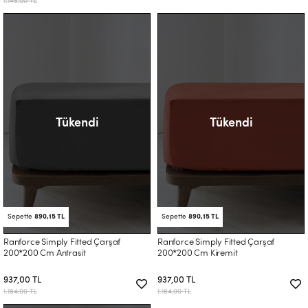
1.145,00 TL
Tükendi
Tükendi
Sepette
890,15 TL
Sepette
890,15 TL
Ranforce Simply Fitted Çarşaf
Ranforce Simply Fitted Çarşaf
200*200 Cm Antrasit
200*200 Cm Kiremit
937,00 TL
937,00 TL
1.184,00 TL
1.184,00 TL