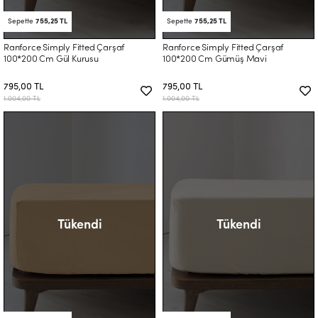
Sepette
755,25 TL
Sepette
755,25 TL
Ranforce Simply Fitted Çarşaf
Ranforce Simply Fitted Çarşaf
100*200 Cm Gül Kurusu
100*200 Cm Gümüş Mavi
795,00 TL
795,00 TL
1.004,00 TL
1.004,00 TL
Tükendi
Tükendi