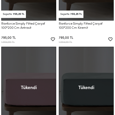
Sepette
755,25 TL
Sepette
755,25 TL
Ranforce Simply Fitted Çarşaf
Ranforce Simply Fitted Çarşaf
100*200 Cm Antrasit
100*200 Cm Kiremit
795,00 TL
795,00 TL
1.004,00 TL
1.004,00 TL
Tükendi
Tükendi