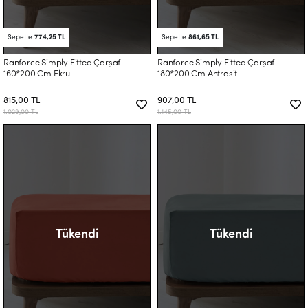
Sepette
774,25 TL
Sepette
861,65 TL
Ranforce Simply Fitted Çarşaf
Ranforce Simply Fitted Çarşaf
160*200 Cm Ekru
180*200 Cm Antrasit
815,00 TL
907,00 TL
1.029,00 TL
1.145,00 TL
Tükendi
Tükendi