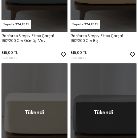
Sepette
774,25 TL
Sepette
774,25 TL
Ranforce Simply Fitted Çarşaf
Ranforce Simply Fitted Çarşaf
160*200 Cm Gümüş Mavi
160*200 Cm Bej
815,00 TL
815,00 TL
1.029,00 TL
1.029,00 TL
Tükendi
Tükendi