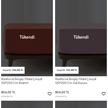
Tükendi
Tükendi
Sepette
763,80 TL
Sepette
763,80 TL
Ranforce Simply Fitted Çarşaf
Ranforce Simply Fitted Çarşaf
120*200 Cm Kiremit
120*200 Cm Gül Kurusu
804,00 TL
804,00 TL
1.016,00 TL
1.016,00 TL