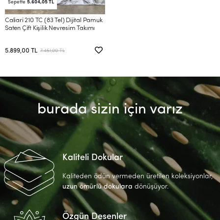
Sepette
5.604,05 TL
Caliari 210 TC (83 Tel) Dijital Pamuk
Saten Çift Kişilik Nevresim Takımı
5.899,00 TL
7.451,00 TL
burada sizin için varız
Kaliteli Dokular
Kaliteden ödün vermeden üretilen koleksiyonlar,
uzun ömürlü dokulara
dönüşüyor.
Özgün Desenler