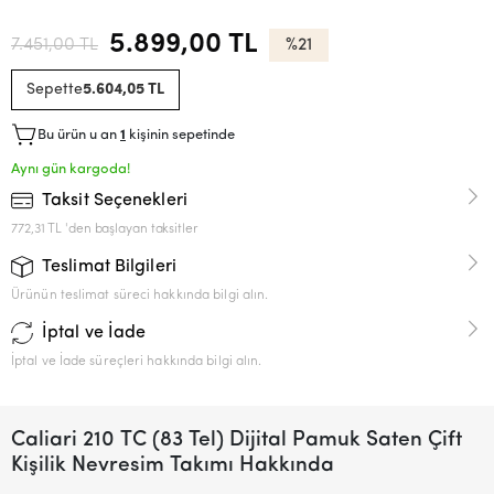
5.899,00 TL
7.451,00 TL
%21
Sepette
5.604,05 TL
Bu ürün u an
1
kişinin sepetinde
Aynı gün kargoda!
Taksit Seçenekleri
772,31 TL 'den başlayan taksitler
Teslimat Bilgileri
Ürünün teslimat süreci hakkında bilgi alın.
İptal ve İade
İptal ve İade süreçleri hakkında bilgi alın.
Caliari 210 TC (83 Tel) Dijital Pamuk Saten Çift
Kişilik Nevresim Takımı Hakkında