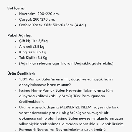
Set İçeriği:
Nevresim: 200*220 cm.
Çarşaf: 260*270 cm.
Oxford Yastık Kılıfı: 50*70+3cm. (4 Ad.)
Paket Ağırlığı:
Çift kişilik : 3,5kg
Aile seti :3,8 kg
King Size 3.5 Kg
Tek Kişilik: 3.1 Kg
(Ağırlıklar referans ağırlıklardır. Değişiklik gösterebilir.)
Ürün Özellikleri:
100% Pamuk Saten’in en ışıltılı, doğal ve yumuşak halini
deneyimlemeye hazır mısınız?
Issimo Home Pamuk Saten Nevresim Takımlarımız tüm
dünyada kalitesi kabul görmüş Türk Pamuğundan
üretilmektedir.
Ürünlere uyguladığımız MERSERİZE İŞLEMİ sayesinde fark
yaratır derecede parlak bir görünüş ve yumuşak bir
dokunuşa sahip olan İssimo Saten nevresim takımlarını uzun
yıllar hiçbir renk solması olmadan rahatlıkla kullanabilirsiniz.
Fermuarlı Nevresim: Nevresimlerimiz uzun ömürlü