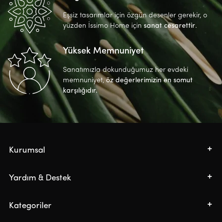
Eşsiz tasarımlar için özgün desenler gerekir, o
yüzden İssimo Home için
sanat cesarettir
.
Yüksek Memnuniyet
Sanatımızla dokunduğumuz her evdeki
memnuniyet,
öz değerlerimizin en somut
karşılığıdır.
Kurumsal
Yardım & Destek
Kategoriler