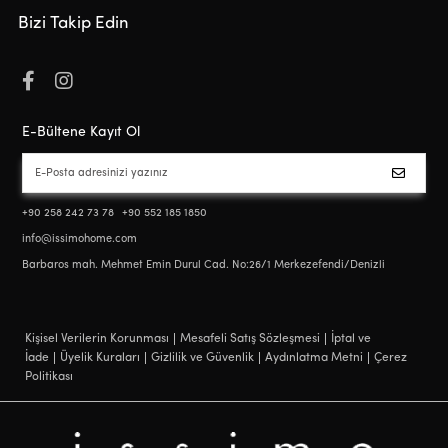
Bizi Takip Edin
E-Bültene Kayıt Ol
+90 258 242 73 78
+90 552 185 1850
info@issimohome.com
Barbaros mah. Mehmet Emin Durul Cad. No:26/1 Merkezefendi/Denizli
Kişisel Verilerin Korunması
Mesafeli Satış Sözleşmesi
İptal ve
İade
Üyelik Kuraları
Gizlilik ve Güvenlik
Aydınlatma Metni
Çerez
Politikası