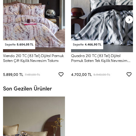
Sepette
5.604,05 TL
Sepette
4.466,90 TL
Viendo 210 TC (83 Tel) Dijital Pamuk
Quadra 210 TC (83 Tel) Dijital
Saten Çift Kişilik Nevresim Takımı
Pamuk Saten Tek Kişilik Nevresim
Takımı
5.899,00 TL
4.702,00 TL
7.451,00 TL
5.940,00 TL
Son Gezilen Ürünler