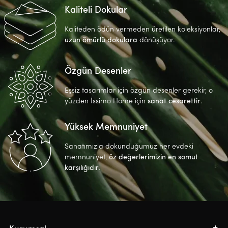
Kaliteli Dokular
Kaliteden ödün vermeden üretilen koleksiyonlar,
uzun ömürlü dokulara
dönüşüyor.
Özgün Desenler
Eşsiz tasarımlar için özgün desenler gerekir, o
yüzden İssimo Home için
sanat cesarettir
.
Yüksek Memnuniyet
Sanatımızla dokunduğumuz her evdeki
memnuniyet,
öz değerlerimizin en somut
karşılığıdır.