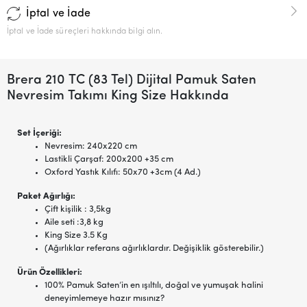
İptal ve İade
İptal ve İade süreçleri hakkında bilgi alın.
Brera 210 TC (83 Tel) Dijital Pamuk Saten
Nevresim Takımı King Size Hakkında
Set İçeriği:
Nevresim: 240x220 cm
Lastikli Çarşaf: 200x200 +35 cm
Oxford Yastık Kılıfı: 50x70 +3cm (4 Ad.)
Paket Ağırlığı:
Çift kişilik : 3,5kg
Aile seti :3,8 kg
King Size 3.5 Kg
(Ağırlıklar referans ağırlıklardır. Değişiklik gösterebilir.)
Ürün Özellikleri:
100% Pamuk Saten’in en ışıltılı, doğal ve yumuşak halini
deneyimlemeye hazır mısınız?