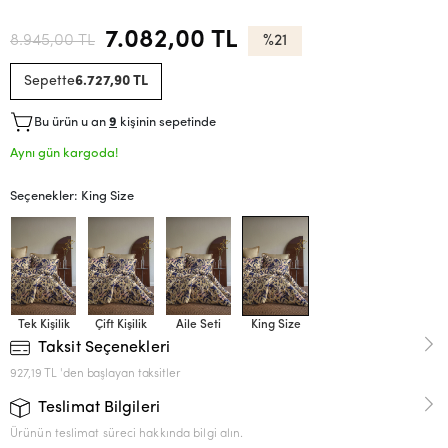
7.082,00 TL
8.945,00 TL
%21
Sepette
6.727,90 TL
Bu ürün u an
9
kişinin sepetinde
Aynı gün kargoda!
Seçenekler: King Size
Tek Kişilik
Çift Kişilik
Aile Seti
King Size
Taksit Seçenekleri
927,19 TL 'den başlayan taksitler
Teslimat Bilgileri
Ürünün teslimat süreci hakkında bilgi alın.