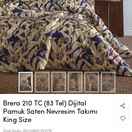
Brera 210 TC (83 Tel) Dijital
Pamuk Saten Nevresim Takımı
King Size
Ürün Kodu:
ISS-MAM-622761