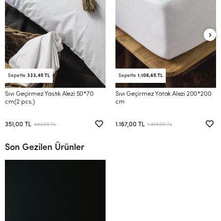
Sepette
333,45 TL
Sepette
1.108,65 TL
Sıvı Geçirmez Yastık Alezi 50*70
Sıvı Geçirmez Yatak Alezi 200*200
cm(2 pcs.)
cm
351,00 TL
1.167,00 TL
443,00 TL
1.474,00 TL
Son Gezilen Ürünler