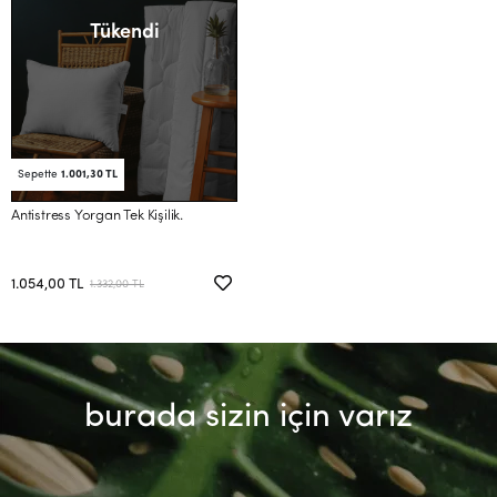
Tükendi
Sepette
1.001,30 TL
Antistress Yorgan Tek Kişilik.
1.054,00 TL
1.332,00 TL
burada sizin için varız