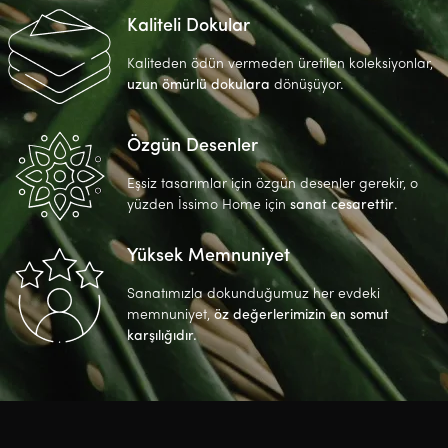
Kaliteli Dokular
Kaliteden ödün vermeden üretilen koleksiyonlar,
uzun ömürlü dokulara
dönüşüyor.
Özgün Desenler
Eşsiz tasarımlar için özgün desenler gerekir, o
yüzden İssimo Home için
sanat cesarettir
.
Yüksek Memnuniyet
Sanatımızla dokunduğumuz her evdeki
memnuniyet,
öz değerlerimizin en somut
karşılığıdır.