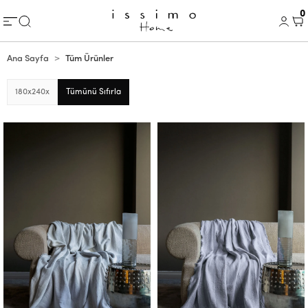
0
Ana Sayfa
Tüm Ürünler
180x240
x
Tümünü Sıfırla