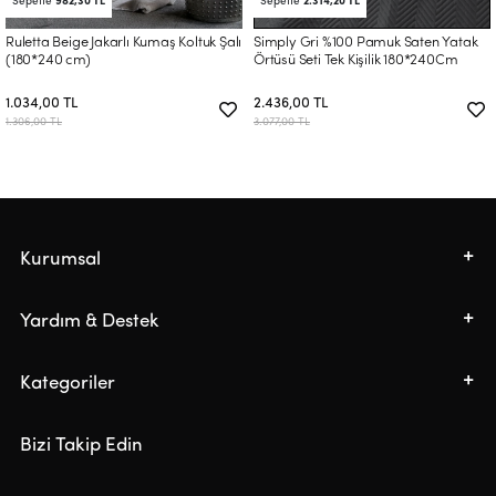
Sepette
982,30 TL
Sepette
2.314,20 TL
Ruletta Beige Jakarlı Kumaş Koltuk Şalı
Simply Gri %100 Pamuk Saten Yatak
(180*240 cm)
Örtüsü Seti Tek Kişilik 180*240Cm
1.034,00 TL
2.436,00 TL
1.306,00 TL
3.077,00 TL
Kurumsal
Yardım & Destek
Kategoriler
Bizi Takip Edin