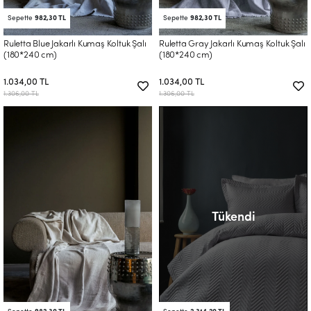
Sepette
982,30 TL
Sepette
982,30 TL
Ruletta Blue Jakarlı Kumaş Koltuk Şalı
Ruletta Gray Jakarlı Kumaş Koltuk Şalı
(180*240 cm)
(180*240 cm)
1.034,00 TL
1.034,00 TL
1.306,00 TL
1.306,00 TL
Tükendi