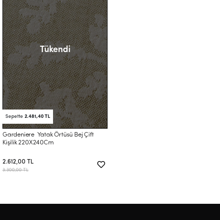
Tükendi
Sepette
2.481,40 TL
Gardeniere Yatak Örtüsü Bej Çift
Kişilik 220X240Cm
2.612,00 TL
3.300,00 TL