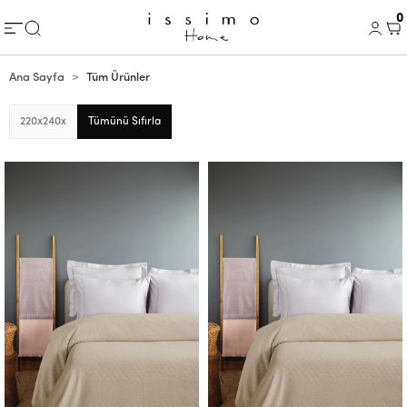
0
Ana Sayfa
Tüm Ürünler
220x240
x
Tümünü Sıfırla