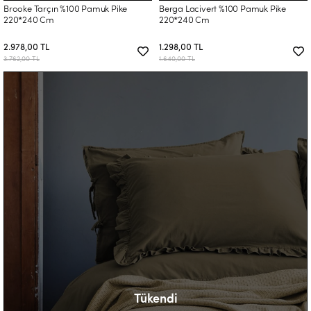
Brooke Tarçın %100 Pamuk Pike
Berga Lacivert %100 Pamuk Pike
220*240 Cm
220*240 Cm
2.978,00 TL
1.298,00 TL
3.762,00 TL
1.640,00 TL
Tükendi