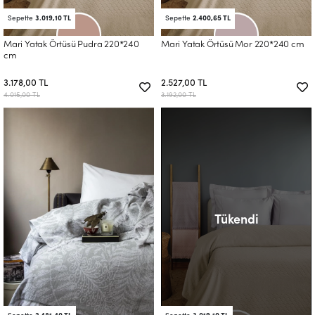
Sepette
3.019,10 TL
Sepette
2.400,65 TL
Mari Yatak Örtüsü Pudra 220*240
Mari Yatak Örtüsü Mor 220*240 cm
cm
3.178,00 TL
2.527,00 TL
4.015,00 TL
3.192,00 TL
Tükendi