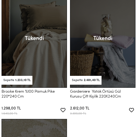
Tükendi
Tükendi
Sepette
1.233,10 TL
Sepette
2.481,40 TL
Brooke Krem %100 Pamuk Pike
Gardeniere Yatak Örtüsü Gül
220*240 Cm
Kurusu Çift Kişilik 220X240Cm
1.298,00 TL
2.612,00 TL
1.640,00 TL
3.300,00 TL