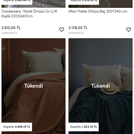
Sepette
2.481,40 TL
Sepette
3.019,10 TL
Gardeniere Yatak Örtüsü Gri Çift
Mari Yatak Örtüsü Bej 220*240 cm
Kişilik 220X240Cm
2.612,00 TL
3.178,00 TL
3.300,00 TL
4.015,00 TL
Tükendi
Tükendi
Sepette
2.829,10 TL
Sepette
1.233,10 TL