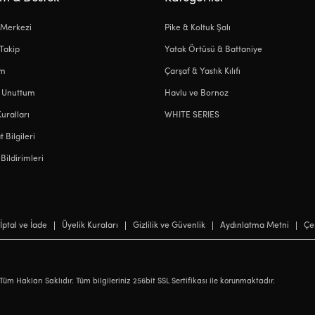
 Merkezi
Pike & Koltuk Şalı
 Takip
Yatak Örtüsü & Battaniye
ım
Çarşaf & Yastık Kılıfı
i Unuttum
Havlu ve Bornoz
Kuralları
WHITE SERIES
 Bilgileri
Bildirimleri
İptal ve İade
Üyelik Kuraları
Gizlilik ve Güvenlik
Aydınlatma Metni
Çer
Tüm Hakları Saklıdır. Tüm bilgileriniz 256bit SSL Sertifikası ile korunmaktadır.