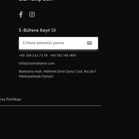
E-Bültene Kayıt Ol
+90 258 242 73 78
+90 552 185 1850
info@issimohome.com
Barbaros mah. Mehmet Emin Durul Cad. No:26/1
Merkezefendi/Denizli
ez Politikası