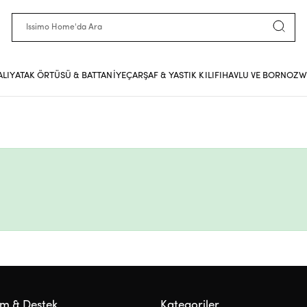
ALI
YATAK ÖRTÜSÜ & BATTANİYE
ÇARŞAF & YASTIK KILIFI
HAVLU VE BORNOZ
W
ım & Destek
Kategoriler