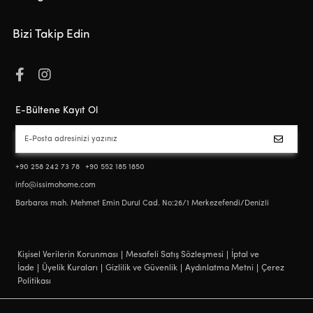
Bizi Takip Edin
E-Bültene Kayıt Ol
+90 258 242 73 78
+90 552 185 1850
info@issimohome.com
Barbaros mah. Mehmet Emin Durul Cad. No:26/1 Merkezefendi/Denizli
Kişisel Verilerin Korunması
Mesafeli Satış Sözleşmesi
İptal ve
İade
Üyelik Kuraları
Gizlilik ve Güvenlik
Aydınlatma Metni
Çerez
Politikası