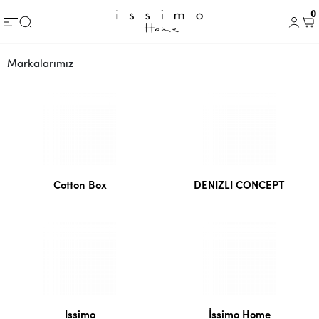
0
Markalarımız
Cotton Box
DENIZLI CONCEPT
Issimo
İssimo Home